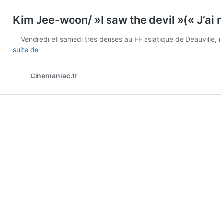
Kim Jee-woon/ »I saw the devil »(« J’ai 
Vendredi et samedi très denses au FF asiatique de Deauville, il 
Kim
suite de
Jee-
woon/ »I
Cinemaniac.fr
saw
the
devil »(« J’ai
rencontré
le
diable »):
la
vengeance
au
superlatif
+
films
compétition