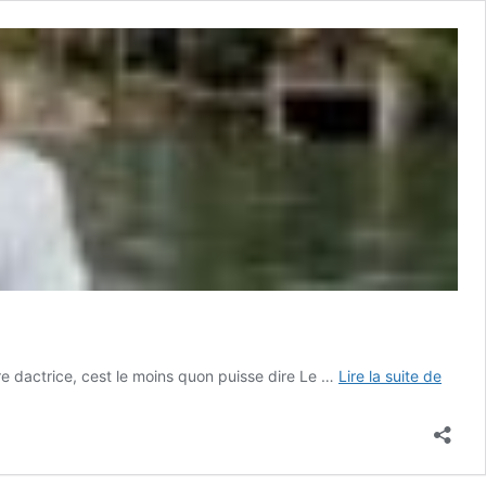
"Leav
ière dactrice, cest le moins quon puisse dire Le …
Lire la suite de
her
to
heave
("Péc