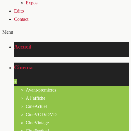
Expos
Edito
Contact
Menu
Accueil
Cinema
+
Avant-premieres
A l’affiche
CineActuel
CineVOD/DVD
CineVintage
CineFestival