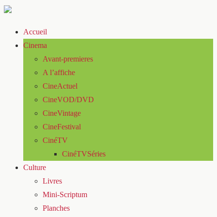
Accueil
Cinema
Avant-premieres
A l’affiche
CineActuel
CineVOD/DVD
CineVintage
CineFestival
CinéTV
CinéTVSéries
Culture
Livres
Mini-Scriptum
Planches