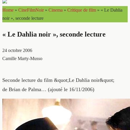
Home
»
CineFilmNoir
»
Cinema
»
Critique de film
»
« Le Dahlia
noir », seconde lecture
« Le Dahlia noir », seconde lecture
24 octobre 2006
Camille Marty-Musso
Seconde lecture du film &quot;Le Dahlia noir&quot;
de Brian de Palma… (ajouté le 16/11/2006)