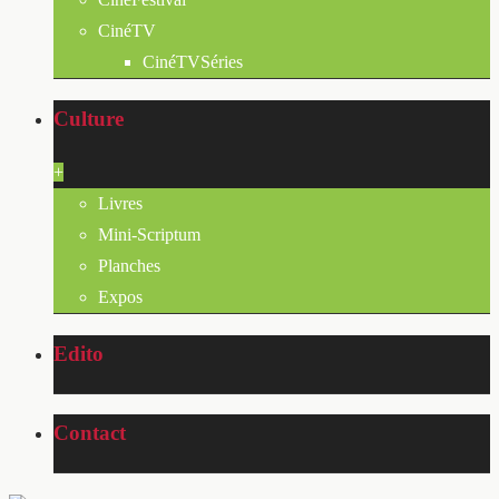
CinéTV
CinéTVSéries
Culture
+
Livres
Mini-Scriptum
Planches
Expos
Edito
Contact