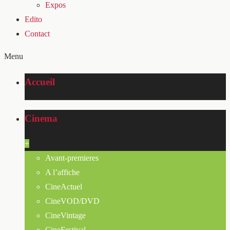
Expos
Edito
Contact
Menu
Accueil
Cinema
+
Avant-premieres
A l’affiche
CineActuel
CineVOD/DVD
CineVintage
CineFestival