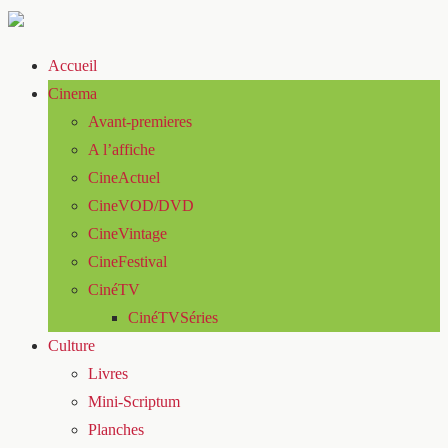
Accueil
Cinema
Avant-premieres
A l’affiche
CineActuel
CineVOD/DVD
CineVintage
CineFestival
CinéTV
CinéTVSéries
Culture
Livres
Mini-Scriptum
Planches