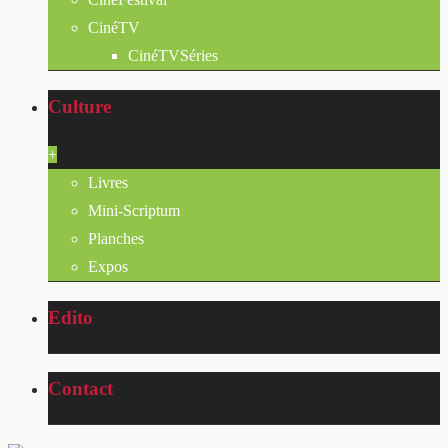
CinéTV
CinéTVSéries
Culture
+
Livres
Mini-Scriptum
Planches
Expos
Edito
Contact