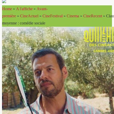
Home
»
A l'affiche
»
Avant-
première
»
CineActuel
»
CineFestival
»
Cinema
»
CineRecent
»
Clas
moyenne : comédie sociale