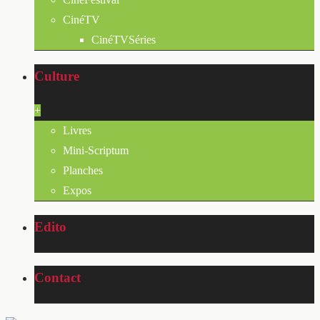
CinéTV
CinéTVSéries
Culture
+
Livres
Mini-Scriptum
Planches
Expos
Edito
Contact