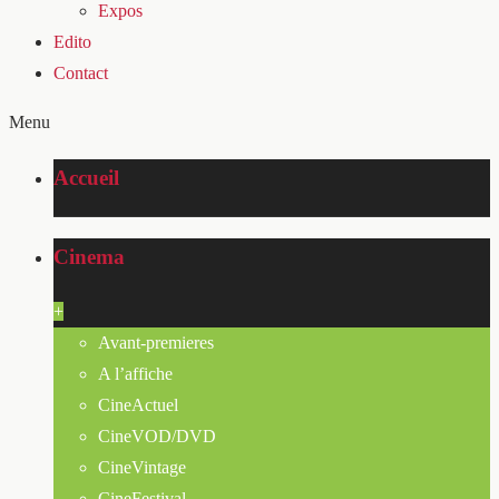
Expos
Edito
Contact
Menu
Accueil
Cinema
+
Avant-premieres
A l’affiche
CineActuel
CineVOD/DVD
CineVintage
CineFestival