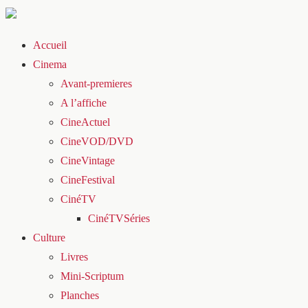
Accueil
Cinema
Avant-premieres
A l’affiche
CineActuel
CineVOD/DVD
CineVintage
CineFestival
CinéTV
CinéTVSéries
Culture
Livres
Mini-Scriptum
Planches