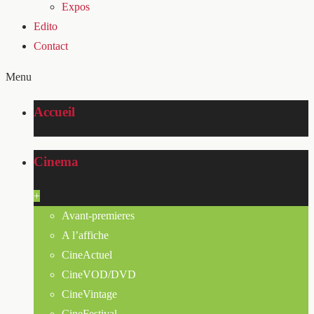
Expos
Edito
Contact
Menu
Accueil
Cinema
+
Avant-premieres
A l’affiche
CineActuel
CineVOD/DVD
CineVintage
CineFestival