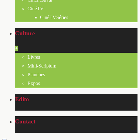
CinéTV
CinéTVSéries
Culture
+
Livres
Mini-Scriptum
Planches
Expos
Edito
Contact