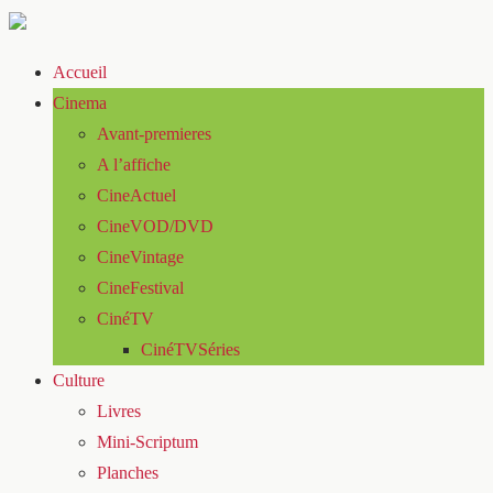
Accueil
Cinema
Avant-premieres
A l’affiche
CineActuel
CineVOD/DVD
CineVintage
CineFestival
CinéTV
CinéTVSéries
Culture
Livres
Mini-Scriptum
Planches