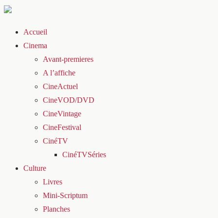
Accueil
Cinema
Avant-premieres
A l’affiche
CineActuel
CineVOD/DVD
CineVintage
CineFestival
CinéTV
CinéTVSéries
Culture
Livres
Mini-Scriptum
Planches