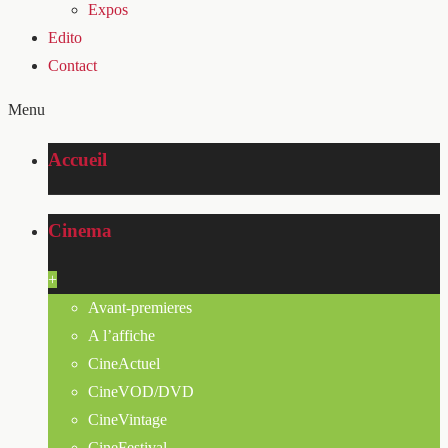
Expos
Edito
Contact
Menu
Accueil
Cinema
+
Avant-premieres
A l’affiche
CineActuel
CineVOD/DVD
CineVintage
CineFestival