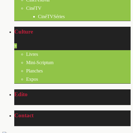
CinéTV
CinéTVSéries
Culture
+
Livres
Mini-Scriptum
Planches
Expos
Edito
Contact