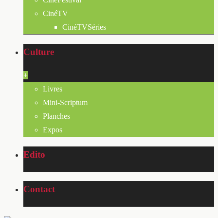
CinéTV
CinéTVSéries
Culture
+
Livres
Mini-Scriptum
Planches
Expos
Edito
Contact