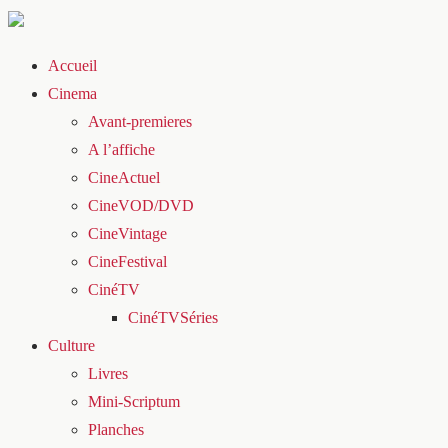
Accueil
Cinema
Avant-premieres
A l’affiche
CineActuel
CineVOD/DVD
CineVintage
CineFestival
CinéTV
CinéTVSéries
Culture
Livres
Mini-Scriptum
Planches