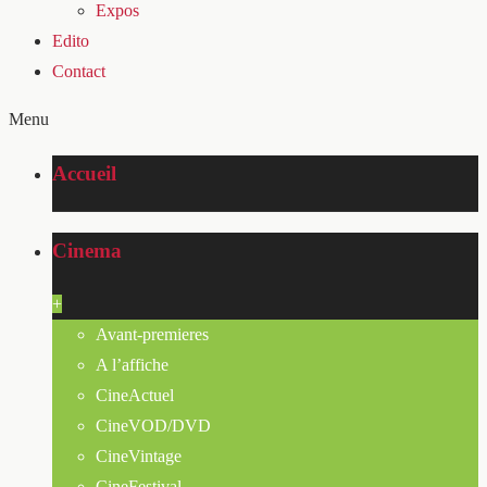
Expos
Edito
Contact
Menu
Accueil
Cinema
+
Avant-premieres
A l’affiche
CineActuel
CineVOD/DVD
CineVintage
CineFestival