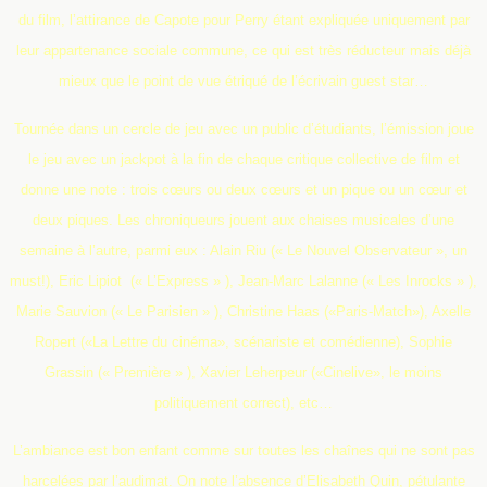
du film, l’attirance de Capote pour Perry étant expliquée uniquement par
leur appartenance sociale commune, ce qui est très réducteur mais déjà
mieux que le point de vue étriqué de l’écrivain guest star…
Tournée dans un cercle de jeu avec un public d’étudiants, l’émission joue
le jeu avec un jackpot à la fin de chaque critique collective de film et
donne une note : trois cœurs ou deux cœurs et un pique ou un cœur et
deux piques. Les chroniqueurs jouent aux chaises musicales d’une
semaine à l’autre, parmi eux : Alain Riu (« Le Nouvel Observateur », un
must!), Eric Lipiot (« L’Express » ), Jean-Marc Lalanne (« Les Inrocks » ),
Marie Sauvion (« Le Parisien » ), Christine Haas («Paris-Match»), Axelle
Ropert («La Lettre du cinéma», scénariste et comédienne), Sophie
Grassin (« Première » ), Xavier Leherpeur («Cinelive», le moins
politiquement correct), etc…
L’ambiance est bon enfant comme sur toutes les chaînes qui ne sont pas
harcelées par l’audimat. On note l’absence d’Elisabeth Quin, pétulante