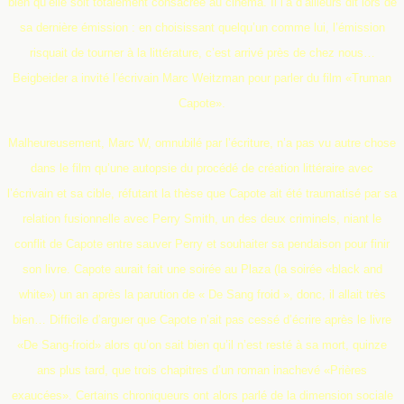
bien qu’elle soit totalement consacrée au cinéma. Il l’a d’ailleurs dit lors de
sa dernière émission : en choisissant quelqu’un comme lui, l’émission
risquait de tourner à la littérature, c’est arrivé près de chez nous…
Beigbeider a invité l’écrivain Marc Weitzman pour parler du film «Truman
Capote».
Malheureusement, Marc W, omnubilé par l’écriture, n’a pas vu autre chose
dans le film qu’une autopsie du procédé de création littéraire avec
l’écrivain et sa cible, réfutant la thèse que Capote ait été traumatisé par sa
relation fusionnelle avec Perry Smith, un des deux criminels, niant le
conflit de Capote entre sauver Perry et souhaiter sa pendaison pour finir
son livre. Capote aurait fait une soirée au Plaza (la soirée «black and
white») un an après la parution de « De Sang froid », donc, il allait très
bien… Difficile d’arguer que Capote n’ait pas cessé d’écrire après le livre
«De Sang-froid» alors qu’on sait bien qu’il n’est resté à sa mort, quinze
ans plus tard, que trois chapitres d’un roman inachevé «Prières
exaucées». Certains chroniqueurs ont alors parlé de la dimension sociale