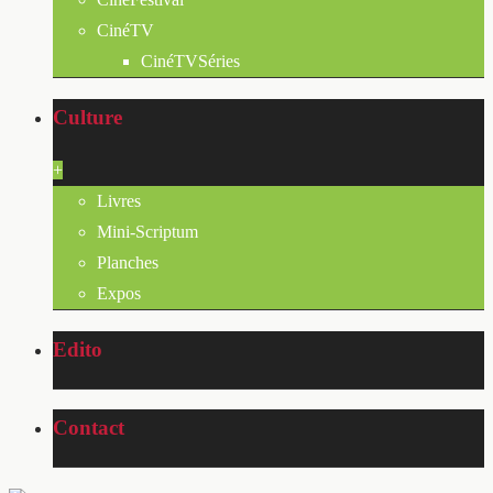
CinéTV
CinéTVSéries
Culture
+
Livres
Mini-Scriptum
Planches
Expos
Edito
Contact