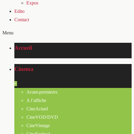
Expos
Edito
Contact
Menu
Accueil
Cinema
+
Avant-premieres
A l’affiche
CineActuel
CineVOD/DVD
CineVintage
CineFestival