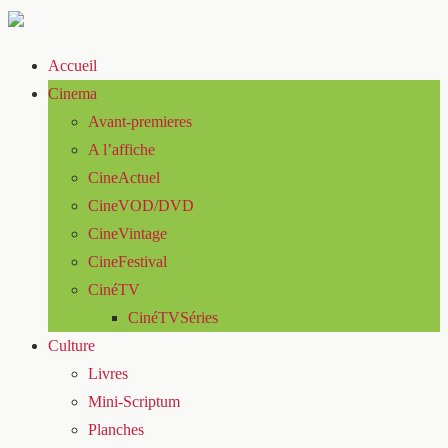
Accueil
Cinema
Avant-premieres
A l’affiche
CineActuel
CineVOD/DVD
CineVintage
CineFestival
CinéTV
CinéTVSéries
Culture
Livres
Mini-Scriptum
Planches