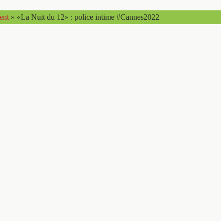
ent
»
«La Nuit du 12» : police intime #Cannes2022