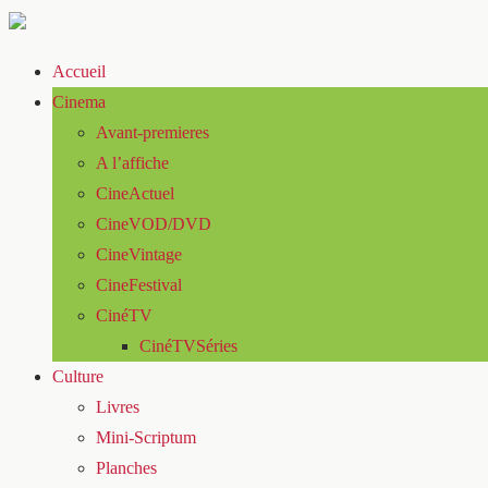
Accueil
Cinema
Avant-premieres
A l’affiche
CineActuel
CineVOD/DVD
CineVintage
CineFestival
CinéTV
CinéTVSéries
Culture
Livres
Mini-Scriptum
Planches