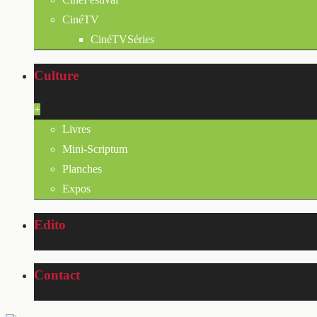
CinéTV
CinéTVSéries
Culture
+
Livres
Mini-Scriptum
Planches
Expos
Edito
Contact