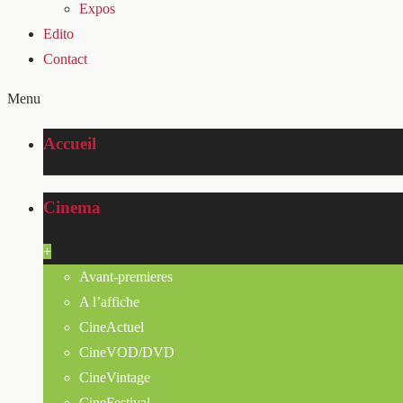
Expos
Edito
Contact
Menu
Accueil
Cinema
+
Avant-premieres
A l’affiche
CineActuel
CineVOD/DVD
CineVintage
CineFestival