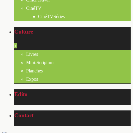
CinéTV
CinéTVSéries
Culture
+
Livres
Mini-Scriptum
Planches
Expos
Edito
Contact