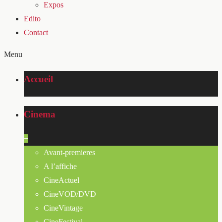
Expos
Edito
Contact
Menu
Accueil
Cinema
+
Avant-premieres
A l’affiche
CineActuel
CineVOD/DVD
CineVintage
CineFestival