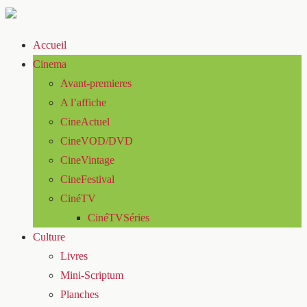
Accueil
Cinema
Avant-premieres
A l’affiche
CineActuel
CineVOD/DVD
CineVintage
CineFestival
CinéTV
CinéTVSéries
Culture
Livres
Mini-Scriptum
Planches