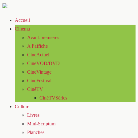
Accueil
Cinema
Avant-premieres
A l’affiche
CineActuel
CineVOD/DVD
CineVintage
CineFestival
CinéTV
CinéTVSéries
Culture
Livres
Mini-Scriptum
Planches