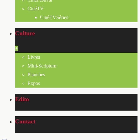
CinéTV
CinéTVSéries
Culture
+
Livres
Mini-Scriptum
Planches
Expos
Edito
Contact