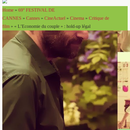
Home
»
69° FESTIVAL DE
CANNES
»
Cannes
»
CineActuel
»
Cinema
»
Critique de
film
»
« L’Economie du couple » : hold-up légal