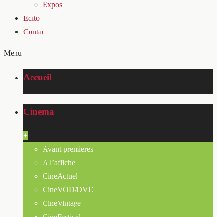
Expos
Edito
Contact
Menu
Accueil
Cinema
+
Avant-premieres
A l’affiche
CineActuel
CineVOD/DVD
CineVintage
CineFestival