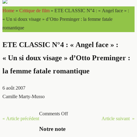
Home
»
Critique de film
»
ETE CLASSIC N°4 : « Angel face » :
« Un si doux visage » d’Otto Preminger : la femme fatale
romantique
ETE CLASSIC N°4 : « Angel face » :
« Un si doux visage » d’Otto Preminger :
la femme fatale romantique
6 août 2007
Camille Marty-Musso
Comments Off
« Article précédent
Article suivant »
Notre note