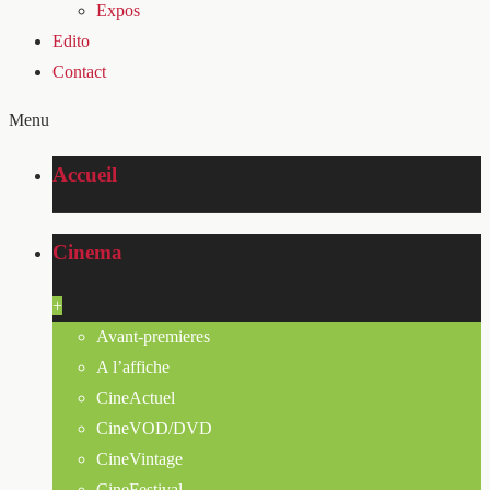
Expos
Edito
Contact
Menu
Accueil
Cinema
+
Avant-premieres
A l’affiche
CineActuel
CineVOD/DVD
CineVintage
CineFestival