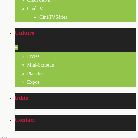
CinéTV
CinéTVSéries
Culture
+
Livres
Mini-Scriptum
Planches
Expos
Edito
Contact