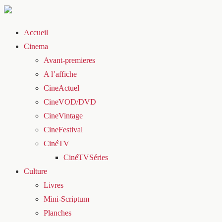
Accueil
Cinema
Avant-premieres
A l’affiche
CineActuel
CineVOD/DVD
CineVintage
CineFestival
CinéTV
CinéTVSéries
Culture
Livres
Mini-Scriptum
Planches