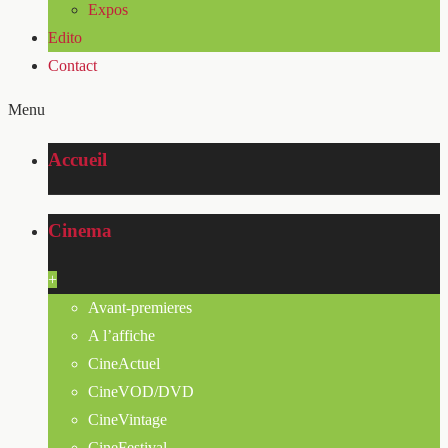
Expos
Edito
Contact
Menu
Accueil
Cinema
+
Avant-premieres
A l’affiche
CineActuel
CineVOD/DVD
CineVintage
CineFestival