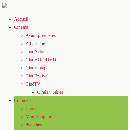
Accueil
Cinema
Avant-premieres
A l’affiche
CineActuel
CineVOD/DVD
CineVintage
CineFestival
CinéTV
CinéTVSéries
Culture
Livres
Mini-Scriptum
Planches