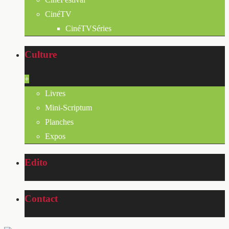
CinéTV
CinéTVSéries
Culture
+
Livres
Mini-Scriptum
Planches
Expos
Edito
Contact