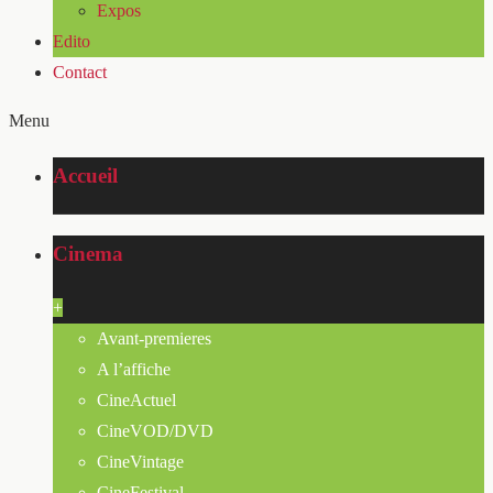
Expos
Edito
Contact
Menu
Accueil
Cinema
+
Avant-premieres
A l’affiche
CineActuel
CineVOD/DVD
CineVintage
CineFestival