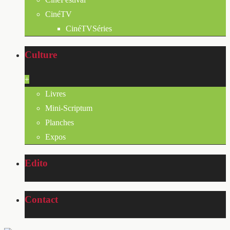
CinéTV
CinéTVSéries
Culture
+
Livres
Mini-Scriptum
Planches
Expos
Edito
Contact