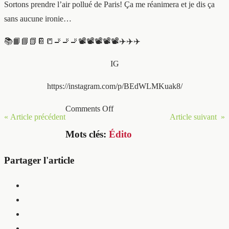
Sortons prendre l’air pollué de Paris! Ça me réanimera et je dis ça
sans aucune ironie…
📚📙📘📗📔📒🚬🚬🚬📽📽📽📽📽✈️✈️✈️
IG
https://instagram.com/p/BEdWLMKuak8/
Comments Off
« Article précédent
Article suivant »
Mots clés:
Édito
Partager l'article