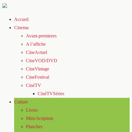
Accueil
Cinema
Avant-premieres
A l’affiche
CineActuel
CineVOD/DVD
CineVintage
CineFestival
CinéTV
CinéTVSéries
Culture
Livres
Mini-Scriptum
Planches