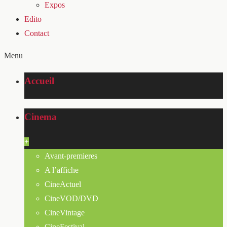
Expos
Edito
Contact
Menu
Accueil
Cinema
+
Avant-premieres
A l’affiche
CineActuel
CineVOD/DVD
CineVintage
CineFestival