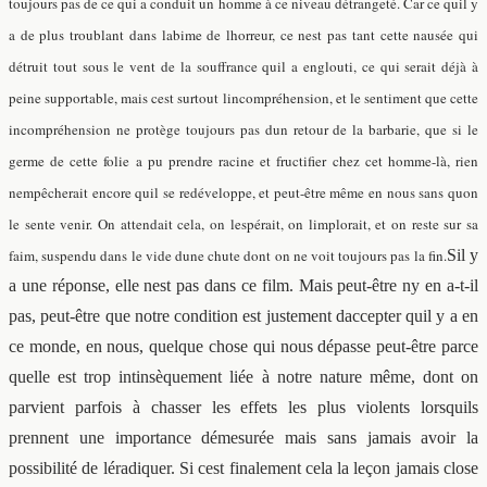
toujours pas de ce qui a conduit un homme à ce niveau détrangeté. Car ce quil y
a de plus troublant dans labime de lhorreur, ce nest pas tant cette nausée qui
détruit tout sous le vent de la souffrance quil a englouti, ce qui serait déjà à
peine supportable, mais cest surtout lincompréhension, et le sentiment que cette
incompréhension ne protège toujours pas dun retour de la barbarie, que si le
germe de cette folie a pu prendre racine et fructifier chez cet homme-là, rien
nempêcherait encore quil se redéveloppe, et peut-être même en nous sans quon
le sente venir. On attendait cela, on lespérait, on limplorait, et on reste sur sa
faim, suspendu dans le vide dune chute dont on ne voit toujours pas la fin.
Sil y
a une réponse, elle nest pas dans ce film. Mais peut-être ny en a-t-il
pas, peut-être que notre condition est justement daccepter quil y a en
ce monde, en nous, quelque chose qui nous dépasse peut-être parce
quelle est trop intinsèquement liée à notre nature même, dont on
parvient parfois à chasser les effets les plus violents lorsquils
prennent une importance démesurée mais sans jamais avoir la
possibilité de léradiquer. Si cest finalement cela la leçon jamais close