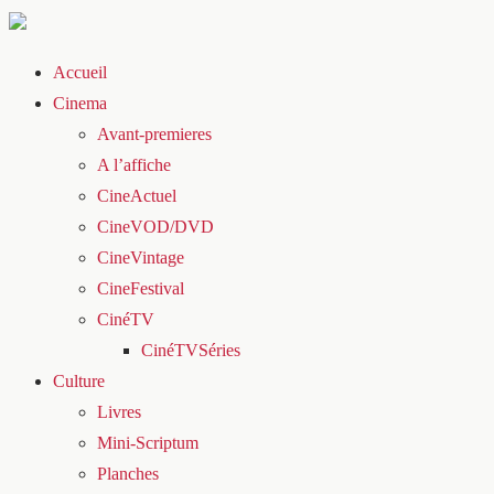
Accueil
Cinema
Avant-premieres
A l’affiche
CineActuel
CineVOD/DVD
CineVintage
CineFestival
CinéTV
CinéTVSéries
Culture
Livres
Mini-Scriptum
Planches