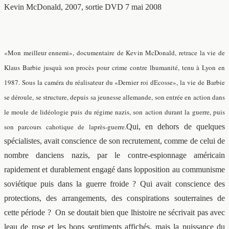
Kevin McDonald, 2007, sortie DVD 7 mai 2008
«Mon meilleur ennemi», documentaire de Kevin McDonald, retrace la vie de
Klaus Barbie jusquà son procès pour crime contre lhumanité, tenu à Lyon en
1987.
Sous la caméra du réalisateur du «Dernier roi dEcosse», la vie de Barbie
se déroule, se structure, depuis sa jeunesse allemande, son entrée en action dans
le moule de lidéologie puis du régime nazis, son action durant la guerre, puis
son parcours cahotique de laprès-guerre.
Qui, en dehors de quelques
spécialistes, avait conscience de son recrutement, comme de celui de
nombre danciens nazis, par le contre-espionnage américain
rapidement et durablement engagé dans lopposition au communisme
soviétique puis dans la guerre froide ? Qui avait conscience des
protections, des arrangements, des conspirations souterraines de
cette période ? On se doutait bien que lhistoire ne sécrivait pas avec
leau de rose et les bons sentiments affichés, mais la puissance du