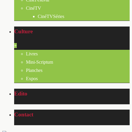
CinéTV
CinéTVSéries
Culture
+
Livres
Mini-Scriptum
Planches
Expos
Edito
Contact