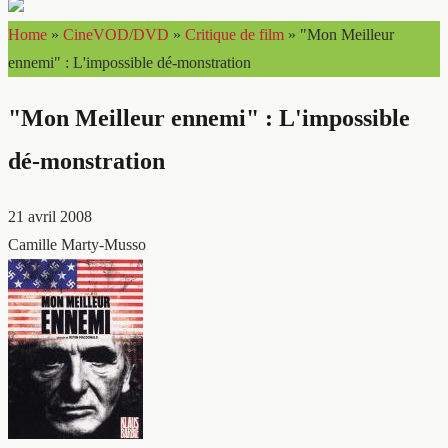
Home
»
CineVOD/DVD
»
Critique de film
»
"Mon Meilleur
ennemi" : L'impossible dé-monstration
"Mon Meilleur ennemi" : L'impossible
dé-monstration
21 avril 2008
Camille Marty-Musso