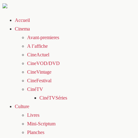
Accueil
Cinema
Avant-premieres
A l’affiche
CineActuel
CineVOD/DVD
CineVintage
CineFestival
CinéTV
CinéTVSéries
Culture
Livres
Mini-Scriptum
Planches