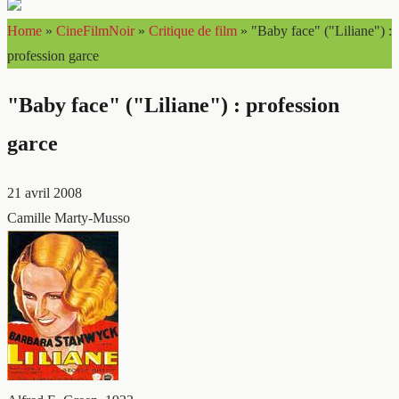
Home
»
CineFilmNoir
»
Critique de film
»
"Baby face" ("Liliane") :
profession garce
"Baby face" ("Liliane") : profession
garce
21 avril 2008
Camille Marty-Musso