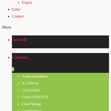
Expos
Edito
Contact
Menu
Accueil
Cinema
+
Avant-premieres
A l’affiche
CineActuel
CineVOD/DVD
CineVintage
CineFestival