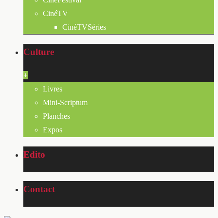
CinéTV
CinéTVSéries
Culture
+
Livres
Mini-Scriptum
Planches
Expos
Edito
Contact