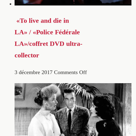
«To live and die in
LA» / «Police Fédérale
LA»/coffret DVD ultra-
collector
3 décembre 2017
Comments Off