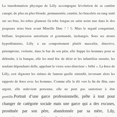
La transformation physique de Lilly accompagne lévolution de sa carrière
canapé, de plus en plus blonde, permanentée, crantée, les bracelets en rang serré
sur ses bras, les robes glamour (la robe longue en satin noire nue dans le dos
jusquaux reins bien avant Mireille Darc ! ! !). Mais le regard conquérant,
brillant, lexpression autoritaire et gourmande, inchangés. Sous ses atours
hyperféminins, Lilly a un comportement plutôt masculin, directive,
péremptoire, violente, dans le bar de son père, elle frappe les hommes pour se
défendre, à la banque, elle les rend fou de désir et les infantilise ensuite, les
rendant dépendants delle, appelant le vieux sous-directeur « bébé ». La force de
Lilly, cest dignorer les sirènes de lamour quelle sinterdit, inversant alors les
rapports de force avec les hommes. Comme elle le dit vers la fin du film, sans
argent, elle redevient personne, elle ne peut pas sautoriser à être
gentille.
Portrait d’une garce professionnelle, prête à tout pour
changer de catégorie sociale mais une garce qui a des excuses,
prostituée par son père, abandonnée par sa mère, Lily,