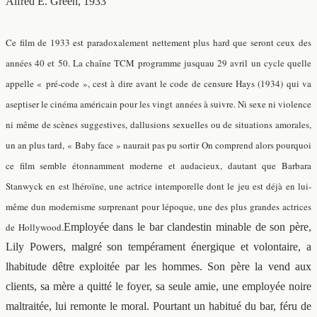
Alfred E. Green, 1933
Ce film de 1933 est paradoxalement nettement plus hard que seront ceux des
années 40 et 50. La chaîne TCM programme jusquau 29 avril un cycle quelle
appelle « pré-code », cest à dire avant le code de censure Hays (1934) qui va
aseptiser le cinéma américain pour les vingt années à suivre. Ni sexe ni violence
ni même de scènes suggestives, dallusions sexuelles ou de situations amorales,
un an plus tard, « Baby face » naurait pas pu sortir On comprend alors pourquoi
ce film semble étonnamment moderne et audacieux, dautant que Barbara
Stanwyck en est lhéroïne, une actrice intemporelle dont le jeu est déjà en lui-
même dun modernisme surprenant pour lépoque, une des plus grandes actrices
de Hollywood.
Employée dans le bar clandestin minable de son père,
Lily Powers, malgré son tempérament énergique et volontaire, a
lhabitude dêtre exploitée par les hommes. Son père la vend aux
clients, sa mère a quitté le foyer, sa seule amie, une employée noire
maltraitée, lui remonte le moral. Pourtant un habitué du bar, féru de