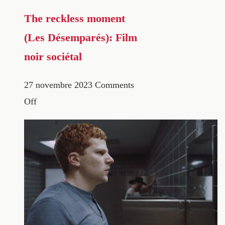
The reckless moment
(Les Désemparés): Film
noir sociétal
27 novembre 2023
Comments
Off