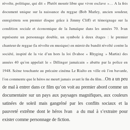
révolte, politique, qui dit « Plutôt mourir libre que vivre esclave »… A la fois
document unique sur la naissance du reggae (Bob Marley, ancien soudeur,
enregistrera son premier disque grâce à Jimmy Cliff) et témoignage sur la
condition sociale et économique de la Jamaïque dans les années 70. Ivan
représente un personnage double, un symbole à deux étages :
le premier
chanteur de reggae (la révolte en musique) en miroir du
bandit révolté contre la
société, inspiré de la vie d’un hors la loi (Ivahoe « Rhyging » Martin) des
années 40 qu’on appelait le « Dillinger jamaïcain » abattu par la police en
1948. Scène touchante au précaire cinéma Le Rialto en ville où l’on bavarde,
l’on commente que le héros ne meurt jamais avant le fin du film…
On a un peu
de mal à entrer dans ce film qu’on voit au premier abord comme un
documentaire sur un pays aux paysages magnifiques, aux couleurs
satinées de soleil mais gangréné par les conflits sociaux et la
pauvreté extrême dont le héros Ivan a du mal à s’extraire pour
exister comme personnage de fiction.