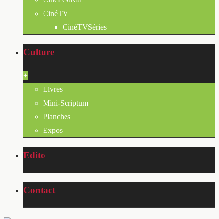
CinéTV
CinéTVSéries
Culture
+
Livres
Mini-Scriptum
Planches
Expos
Edito
Contact