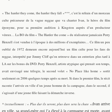
« The harder they come, the harder they fall »***, c’est le refrain d’un morceau
culte précurseur de la vague reggae que va chanter Ivan, le héros du film
éponyme, pour sa première audition à Kingston auprès d’un producteur
véreux… La BO du film « The Harder the come » du réalisateur jamaïcain Perry
Henzell s’est vendue à l’époque à des millions d’exemplaires… Ce film un peu
oublié de 1972 demeure encore aujourd’hui un film culte pour les fans de
reggae, interprété par Jimmy Cliff qu’on retrouve dans un entretien plus tard à
LA sur les bonus du DVD. Perry Henzell, artiste atypique qui prenait son temps,
avait envisagé une trilogie, le second volet « No Place like home » sortit
seulement en 2006 quelques temps après sa mort. Si dans le premier film, le récit
raconte l’arrivée en ville d’un jeune homme de la campagne, dans le second, il
s’agissait d’une jeune fille faisant la démarche inverse.
*
(textuellement : « Plus dur ils seront, plus dure sera la chute »)
Ivan arrive
en ville, sa grand-mère qui l’a élevé à la campagne est morte, ayant