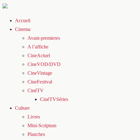
Accueil
Cinema
Avant-premieres
A l’affiche
CineActuel
CineVOD/DVD
CineVintage
CineFestival
CinéTV
CinéTVSéries
Culture
Livres
Mini-Scriptum
Planches