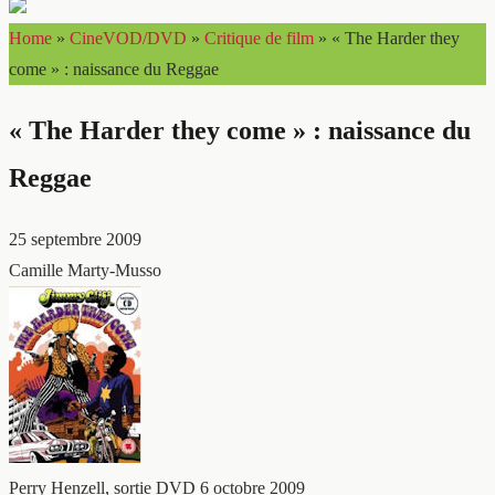
Home
»
CineVOD/DVD
»
Critique de film
»
« The Harder they
come » : naissance du Reggae
« The Harder they come » : naissance du
Reggae
25 septembre 2009
Camille Marty-Musso
Perry Henzell, sortie DVD 6 octobre 2009