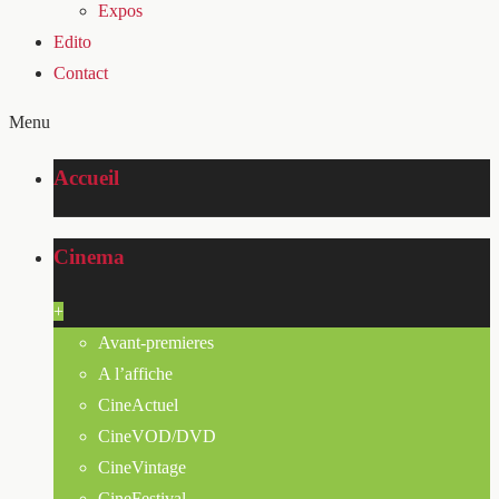
Expos
Edito
Contact
Menu
Accueil
Cinema
+
Avant-premieres
A l’affiche
CineActuel
CineVOD/DVD
CineVintage
CineFestival