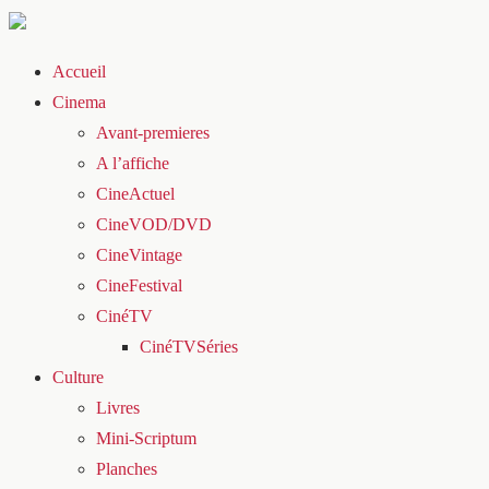
Accueil
Cinema
Avant-premieres
A l’affiche
CineActuel
CineVOD/DVD
CineVintage
CineFestival
CinéTV
CinéTVSéries
Culture
Livres
Mini-Scriptum
Planches