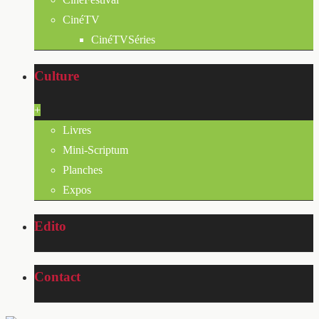
CinéTV
CinéTVSéries
Culture
+
Livres
Mini-Scriptum
Planches
Expos
Edito
Contact