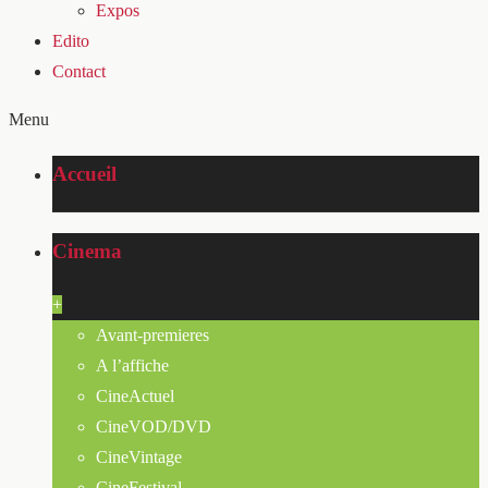
Expos
Edito
Contact
Menu
Accueil
Cinema
+
Avant-premieres
A l’affiche
CineActuel
CineVOD/DVD
CineVintage
CineFestival