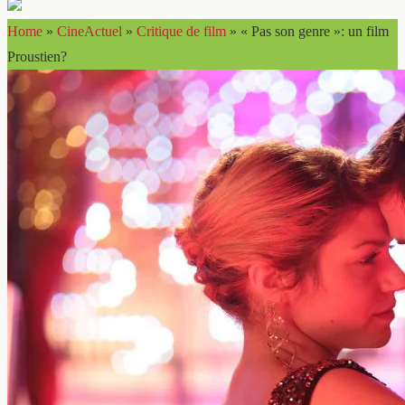
Home
»
CineActuel
»
Critique de film
»
« Pas son genre »: un film
Proustien?