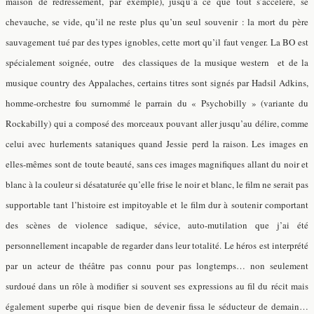
maison de redressement, par exemple), jusqu’à ce que tout s’accélére, se
chevauche, se vide, qu’il ne reste plus qu’un seul souvenir : la mort du père
sauvagement tué par des types ignobles, cette mort qu’il faut venger. La BO est
spécialement soignée, outre des classiques de la musique western et de la
musique country des Appalaches, certains titres sont signés par Hadsil Adkins,
homme-orchestre fou surnommé le parrain du « Psychobilly » (variante du
Rockabilly) qui a composé des morceaux pouvant aller jusqu’au délire, comme
celui avec hurlements sataniques quand Jessie perd la raison. Les images en
elles-mêmes sont de toute beauté, sans ces images magnifiques allant du noir et
blanc à la couleur si désataturée qu’elle frise le noir et blanc, le film ne serait pas
supportable tant l’histoire est impitoyable et le film dur à soutenir comportant
des scènes de violence sadique, sévice, auto-mutilation que j’ai été
personnellement incapable de regarder dans leur totalité. Le héros est interprété
par un acteur de théâtre pas connu pour pas longtemps… non seulement
surdoué dans un rôle à modifier si souvent ses expressions au fil du récit mais
également superbe qui risque bien de devenir fissa le séducteur de demain…