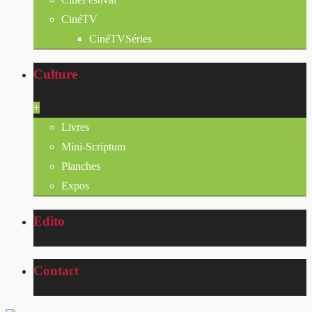
CinéTV
CinéTVSéries
Culture
+
Livres
Mini-Scriptum
Planches
Expos
Edito
Contact