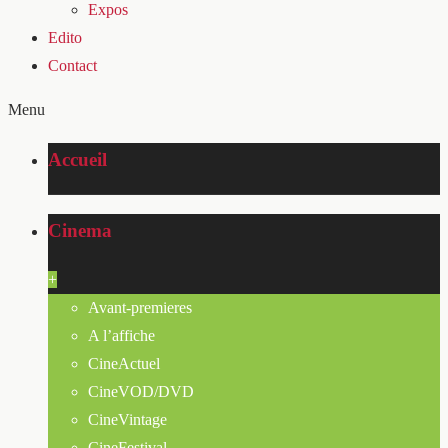
Expos
Edito
Contact
Menu
Accueil
Cinema
+
Avant-premieres
A l’affiche
CineActuel
CineVOD/DVD
CineVintage
CineFestival