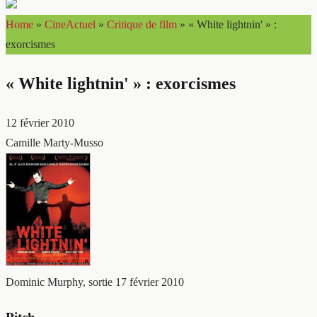
Home
»
CineActuel
»
Critique de film
»
« White lightnin' » :
exorcismes
« White lightnin' » : exorcismes
12 février 2010
Camille Marty-Musso
Dominic Murphy, sortie 17 février 2010