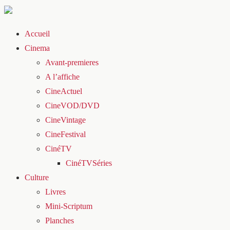
Accueil
Cinema
Avant-premieres
A l’affiche
CineActuel
CineVOD/DVD
CineVintage
CineFestival
CinéTV
CinéTVSéries
Culture
Livres
Mini-Scriptum
Planches