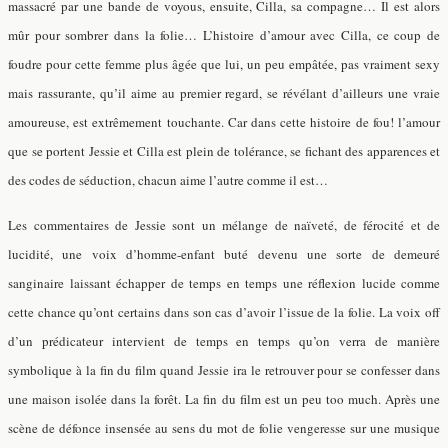
massacré par une bande de voyous, ensuite, Cilla, sa compagne… Il est alors
mûr pour sombrer dans la folie… L’histoire d’amour avec Cilla, ce coup de
foudre pour cette femme plus âgée que lui, un peu empâtée, pas vraiment sexy
mais rassurante, qu’il aime au premier regard, se révélant d’ailleurs une vraie
amoureuse, est extrêmement touchante. Car dans cette histoire de fou! l’amour
que se portent Jessie et Cilla est plein de tolérance, se fichant des apparences et
des codes de séduction, chacun aime l’autre comme il est…
Les commentaires de Jessie sont un mélange de naïveté, de férocité et de
lucidité, une voix d’homme-enfant buté
devenu une sorte de demeuré
sanginaire laissant échapper de temps en temps une réflexion lucide comme
cette chance qu’ont certains dans son cas d’avoir l’issue de la folie.
La voix off
d’un prédicateur intervient de temps en temps qu’on verra de manière
symbolique à la fin du film quand Jessie ira le retrouver pour se confesser dans
une maison isolée dans la forêt. La fin du film est un peu too much. Après une
scène de défonce insensée au sens du mot de folie vengeresse sur une musique