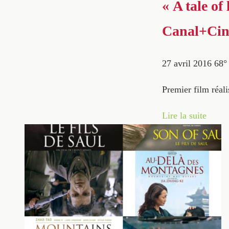
« A tale o
Canal+Ci
27 avril 2016
68
Premier film réal
Lire la suite