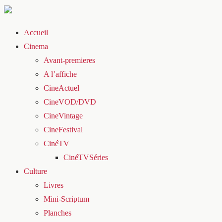
Accueil
Cinema
Avant-premieres
A l’affiche
CineActuel
CineVOD/DVD
CineVintage
CineFestival
CinéTV
CinéTVSéries
Culture
Livres
Mini-Scriptum
Planches