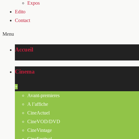
Expos
Edito
Contact
Menu
Accueil
Cinema
+
Avant-premieres
A l’affiche
CineActuel
CineVOD/DVD
CineVintage
CineFestival