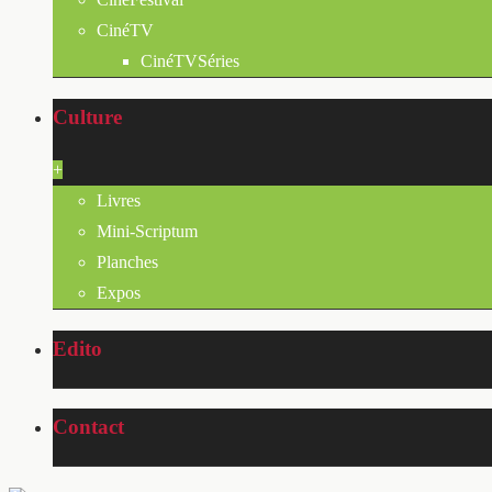
CinéTV
CinéTVSéries
Culture
+
Livres
Mini-Scriptum
Planches
Expos
Edito
Contact