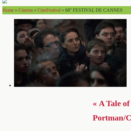
Home
»
Cinema
»
CineFestival
»
68° FESTIVAL DE CANNES
« A Tale o
Portman/