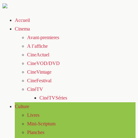
Accueil
Cinema
Avant-premieres
A l’affiche
CineActuel
CineVOD/DVD
CineVintage
CineFestival
CinéTV
CinéTVSéries
Culture
Livres
Mini-Scriptum
Planches