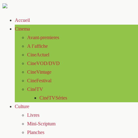
Accueil
Cinema
Avant-premieres
A l’affiche
CineActuel
CineVOD/DVD
CineVintage
CineFestival
CinéTV
CinéTVSéries
Culture
Livres
Mini-Scriptum
Planches