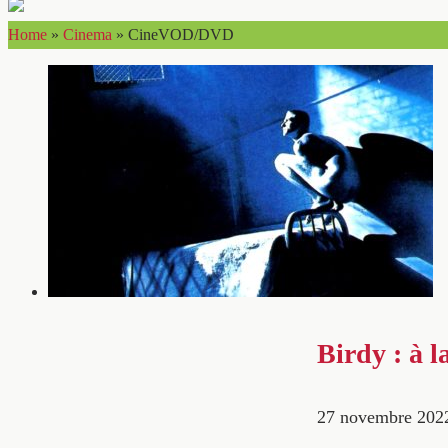
Home
»
Cinema
»
CineVOD/DVD
Birdy : à l
27 novembre 202