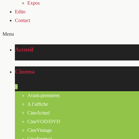
Expos
Edito
Contact
Menu
Accueil
Cinema
+
Avant-premieres
A l’affiche
CineActuel
CineVOD/DVD
CineVintage
CineFestival