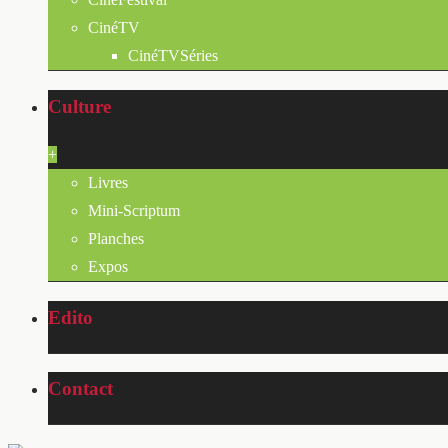
CinéTV
CinéTVSéries
Culture
+
Livres
Mini-Scriptum
Planches
Expos
Edito
Contact