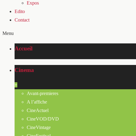
Expos
Edito
Contact
Menu
Accueil
Cinema
+
Avant-premieres
A l’affiche
CineActuel
CineVOD/DVD
CineVintage
CineFestival