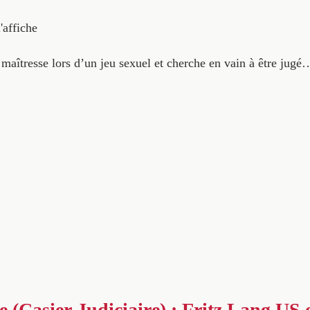
'affiche
aîtresse lors d’un jeu sexuel et cherche en vain à être jugé
 (Casier Judiciaire) : Fritz Lang US e