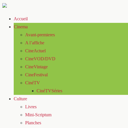
Accueil
Cinema
Avant-premieres
A l’affiche
CineActuel
CineVOD/DVD
CineVintage
CineFestival
CinéTV
CinéTVSéries
Culture
Livres
Mini-Scriptum
Planches