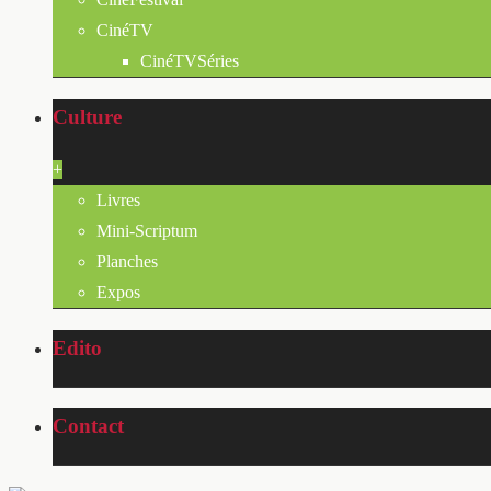
CinéTV
CinéTVSéries
Culture
+
Livres
Mini-Scriptum
Planches
Expos
Edito
Contact