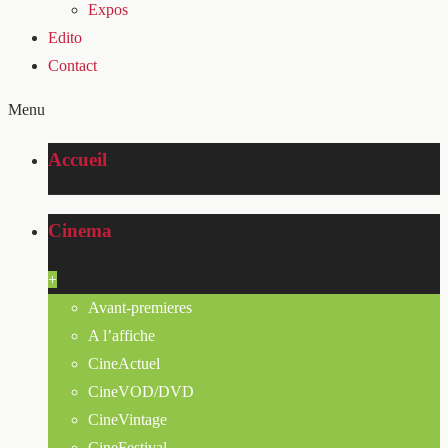
Expos
Edito
Contact
Menu
Accueil
Cinema
+
Avant-premieres
A l’affiche
CineActuel
CineVOD/DVD
CineVintage
CineFestival