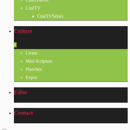
CinéTV
CinéTVSéries
Culture
+
Livres
Mini-Scriptum
Planches
Expos
Edito
Contact