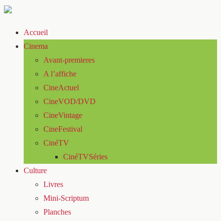
Accueil
Cinema
Avant-premieres
A l’affiche
CineActuel
CineVOD/DVD
CineVintage
CineFestival
CinéTV
CinéTVSéries
Culture
Livres
Mini-Scriptum
Planches