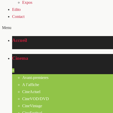
Expos
Edito
Contact
Menu
Accueil
Cinema
+
Avant-premieres
A l’affiche
CineActuel
CineVOD/DVD
CineVintage
CineFestival