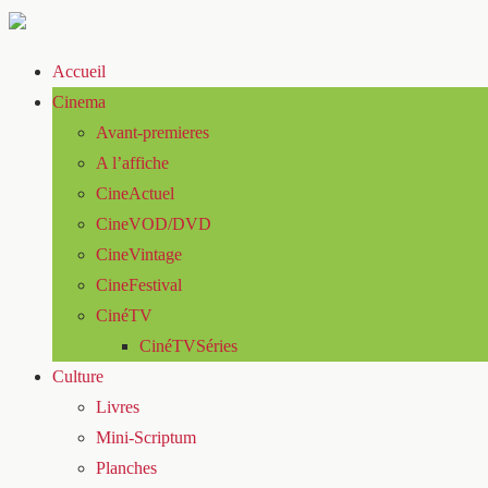
Accueil
Cinema
Avant-premieres
A l’affiche
CineActuel
CineVOD/DVD
CineVintage
CineFestival
CinéTV
CinéTVSéries
Culture
Livres
Mini-Scriptum
Planches