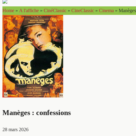
Home
»
A l'affiche
»
CinéClassic
»
CineClassic
»
Cinema
»
Manèges 
Manèges : confessions
28 mars 2026