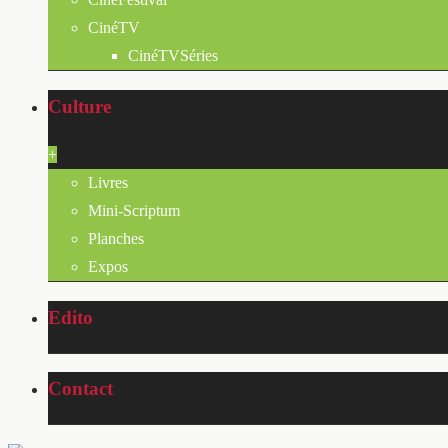
CinéTV
CinéTVSéries
Culture
+
Livres
Mini-Scriptum
Planches
Expos
Edito
Contact