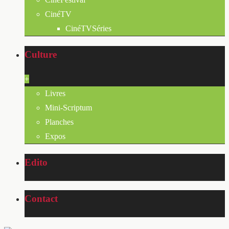
CinéTV
CinéTVSéries
Culture
+
Livres
Mini-Scriptum
Planches
Expos
Edito
Contact