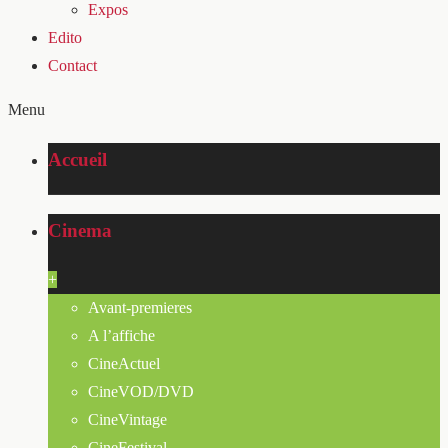
Expos
Edito
Contact
Menu
Accueil
Cinema
+
Avant-premieres
A l’affiche
CineActuel
CineVOD/DVD
CineVintage
CineFestival