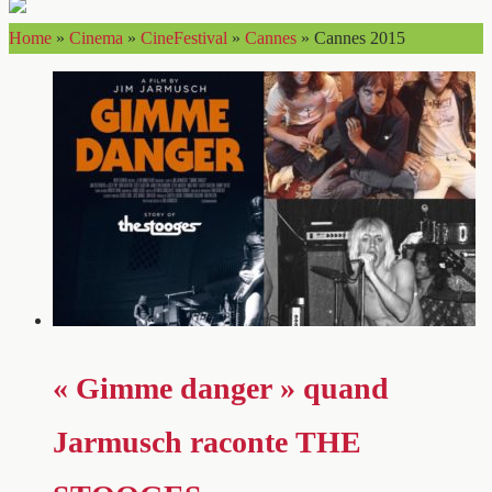
Home
»
Cinema
»
CineFestival
»
Cannes
»
Cannes 2015
« Gimme danger » quand
Jarmusch raconte THE