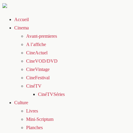
Accueil
Cinema
Avant-premieres
A l’affiche
CineActuel
CineVOD/DVD
CineVintage
CineFestival
CinéTV
CinéTVSéries
Culture
Livres
Mini-Scriptum
Planches