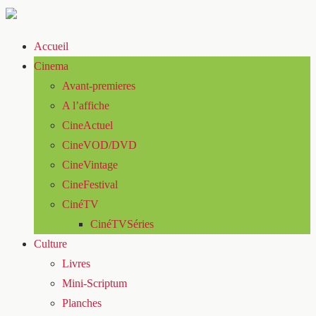
Accueil
Cinema
Avant-premieres
A l’affiche
CineActuel
CineVOD/DVD
CineVintage
CineFestival
CinéTV
CinéTVSéries
Culture
Livres
Mini-Scriptum
Planches