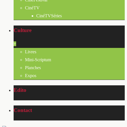
CinéTV
CinéTVSéries
Culture
+
Livres
Mini-Scriptum
Planches
Expos
Edito
Contact