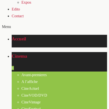
Expos
Edito
Contact
Menu
Accueil
Cinema
+
Avant-premieres
A l’affiche
CineActuel
CineVOD/DVD
CineVintage
CineFestival