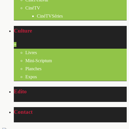
CinéTV
CinéTVSéries
Culture
+
Livres
Mini-Scriptum
Planches
Expos
Edito
Contact