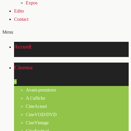
Expos
Edito
Contact
Menu
Accueil
Cinema
+
Avant-premieres
A l’affiche
CineActuel
CineVOD/DVD
CineVintage
CineFestival