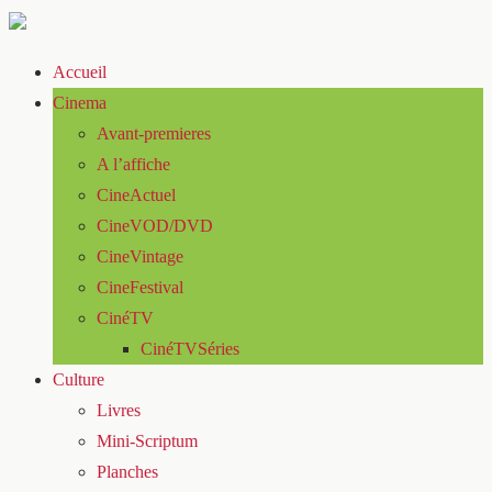
Accueil
Cinema
Avant-premieres
A l’affiche
CineActuel
CineVOD/DVD
CineVintage
CineFestival
CinéTV
CinéTVSéries
Culture
Livres
Mini-Scriptum
Planches