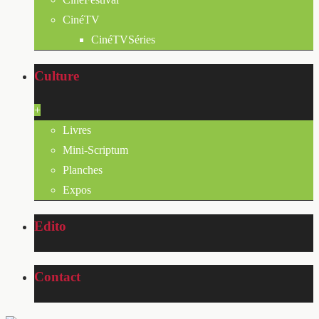
CinéTV
CinéTVSéries
Culture
+
Livres
Mini-Scriptum
Planches
Expos
Edito
Contact