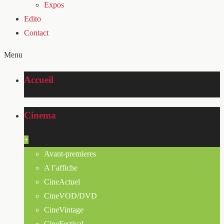
Expos
Edito
Contact
Menu
Accueil
Cinema
+
Avant-premieres
A l’affiche
CineActuel
CineVOD/DVD
CineVintage
CineFestival