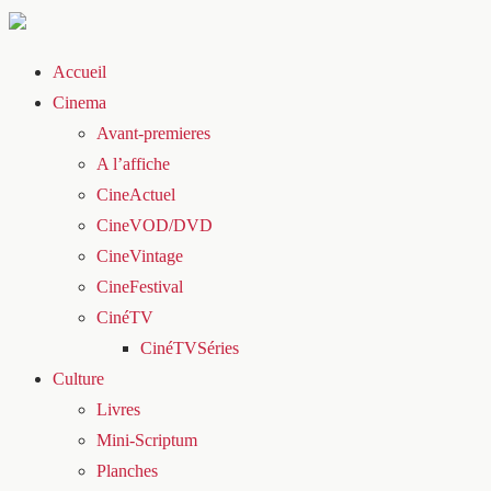
Accueil
Cinema
Avant-premieres
A l’affiche
CineActuel
CineVOD/DVD
CineVintage
CineFestival
CinéTV
CinéTVSéries
Culture
Livres
Mini-Scriptum
Planches