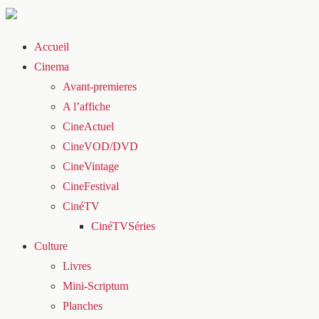
Accueil
Cinema
Avant-premieres
A l’affiche
CineActuel
CineVOD/DVD
CineVintage
CineFestival
CinéTV
CinéTVSéries
Culture
Livres
Mini-Scriptum
Planches