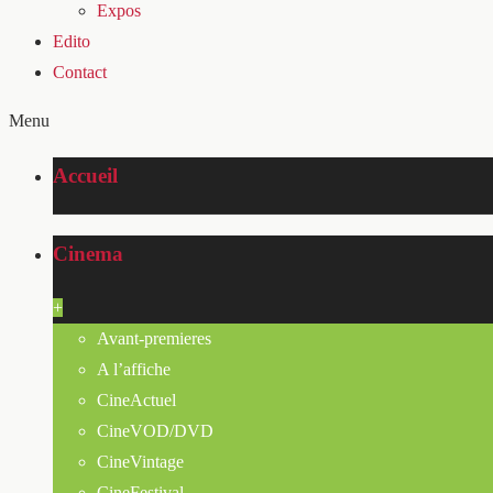
Expos
Edito
Contact
Menu
Accueil
Cinema
+
Avant-premieres
A l’affiche
CineActuel
CineVOD/DVD
CineVintage
CineFestival