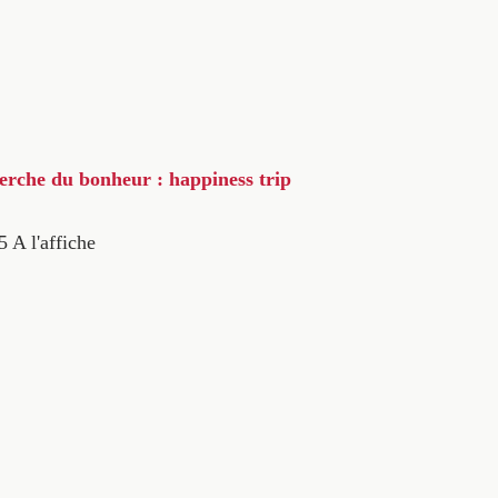
herche du bonheur : happiness trip
5
A l'affiche