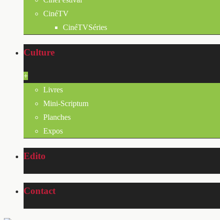
CinéTV
CinéTVSéries
Culture
+
Livres
Mini-Scriptum
Planches
Expos
Edito
Contact