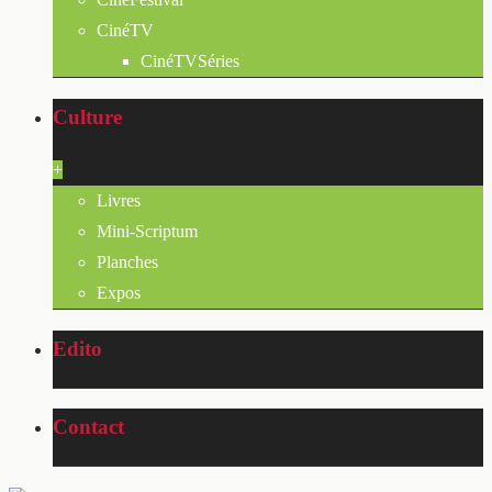
CinéTV
CinéTVSéries
Culture
+
Livres
Mini-Scriptum
Planches
Expos
Edito
Contact