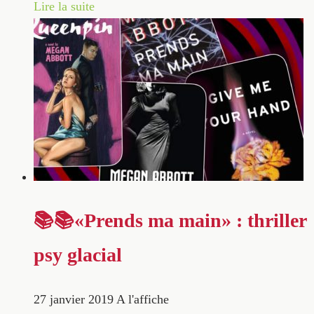
Lire la suite
📚📚«Prends ma main» : thriller
psy glacial
27 janvier 2019
A l'affiche