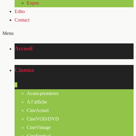
Expos
Edito
Contact
Menu
Accueil
Cinema
+
Avant-premieres
A l’affiche
CineActuel
CineVOD/DVD
CineVintage
CineFestival