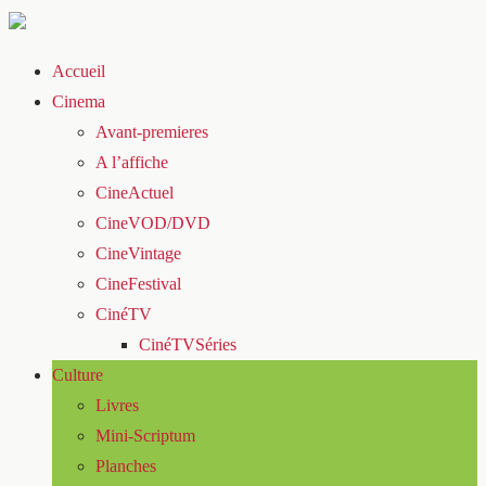
Accueil
Cinema
Avant-premieres
A l’affiche
CineActuel
CineVOD/DVD
CineVintage
CineFestival
CinéTV
CinéTVSéries
Culture
Livres
Mini-Scriptum
Planches