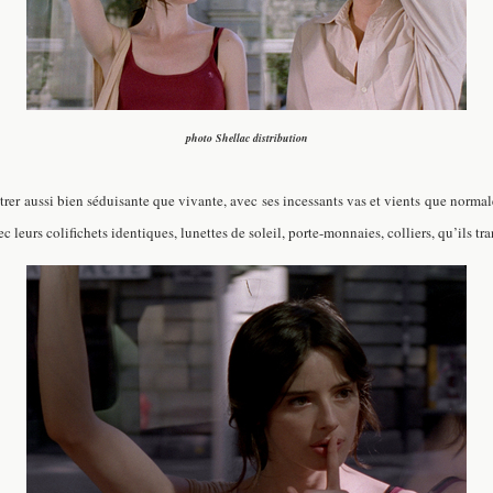
photo Shellac distribution
montrer aussi bien séduisante que vivante, avec ses incessants vas et vients que norm
leurs colifichets identiques, lunettes de soleil, porte-monnaies, colliers, qu’ils tr