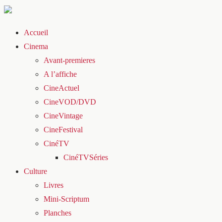
Accueil
Cinema
Avant-premieres
A l’affiche
CineActuel
CineVOD/DVD
CineVintage
CineFestival
CinéTV
CinéTVSéries
Culture
Livres
Mini-Scriptum
Planches