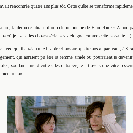
ait rencontrée quatre ans plus tôt. Cette quête se transforme rapidement
itation, la dernière phrase d’un célébre poème de Baudelaire « A une pas
mps où je lisais des choses sérieuses s’éloigne comme cette passante…)
me avec qui il a vécu une histoire d’amour, quatre ans auparavant, à Str
 largement, qui auraient pu être la femme aimée ou pourraient le deve
afés, soudain, une d’entre elles entraperçue à travers une vitre ressem
lement un an.