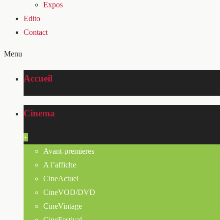
Expos
Edito
Contact
Menu
Accueil
Cinema
+
Avant-premieres
A l’affiche
CineActuel
CineVOD/DVD
CineVintage
CineFestival