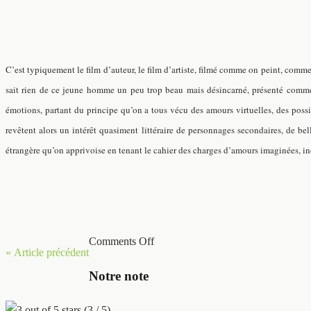
C’est typiquement le film d’auteur, le film d’artiste, filmé comme on peint, comme
sait rien de ce jeune homme un peu trop beau mais désincarné, présenté comme u
émotions, partant du principe qu’on a tous vécu des amours virtuelles, des poss
revêtent alors un intérêt quasiment littéraire de personnages secondaires, de b
étrangère qu’on apprivoise en tenant le cahier des charges d’amours imaginées, 
Comments Off
« Article précédent
Notre note
(3 / 5)