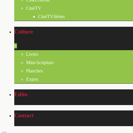
CinéTV
CinéTVSéries
Culture
+
Livres
Mini-Scriptum
Planches
Expos
Edito
Contact