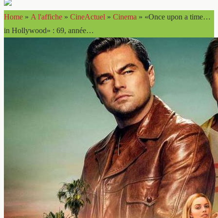
Home
»
A l'affiche
»
CineActuel
»
Cinema
»
«Once upon a time…
in Hollywood» : 69, année…