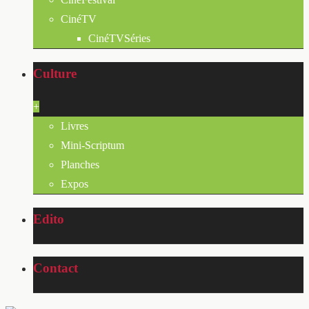
CinéTV
CinéTVSéries
Culture
+
Livres
Mini-Scriptum
Planches
Expos
Edito
Contact