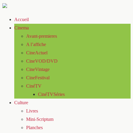
Accueil
Cinema
Avant-premieres
A l’affiche
CineActuel
CineVOD/DVD
CineVintage
CineFestival
CinéTV
CinéTVSéries
Culture
Livres
Mini-Scriptum
Planches