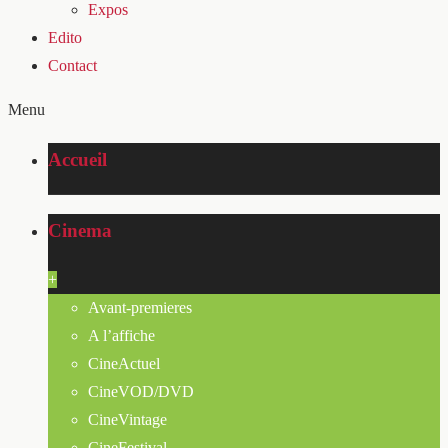
Expos
Edito
Contact
Menu
Accueil
Cinema
+
Avant-premieres
A l’affiche
CineActuel
CineVOD/DVD
CineVintage
CineFestival