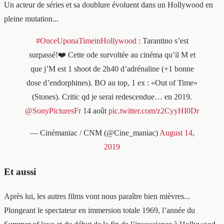
Un acteur de séries et sa doublure évoluent dans un Hollywood en
pleine mutation...
#OnceUponaTimeinHollywood
: Tarantino s’est
surpassé!❤️ Cette ode survoltée au cinéma qu’il M et
que j’M est 1 shoot de 2h40 d’adrénaline (+1 bonne
dose d’endorphines). BO au top, 1 ex : «Out of Time»
(Stones). Critic qd je serai redescendue… en 2019.
@SonyPicturesFr
14 août
pic.twitter.com/z2CyyHI0Dr
— Cinémaniac / CNM (@Cine_maniac)
August 14,
2019
Et aussi
Après lui, les autres films vont nous paraître bien mièvres...
Plongeant le spectateur en immersion totale 1969, l’année du