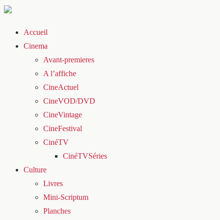
Accueil
Cinema
Avant-premieres
A l’affiche
CineActuel
CineVOD/DVD
CineVintage
CineFestival
CinéTV
CinéTVSéries
Culture
Livres
Mini-Scriptum
Planches