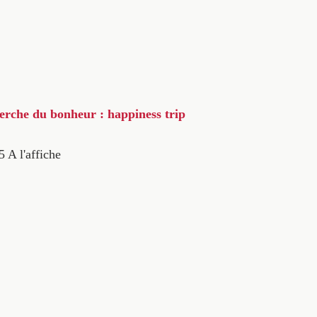
herche du bonheur : happiness trip
5
A l'affiche