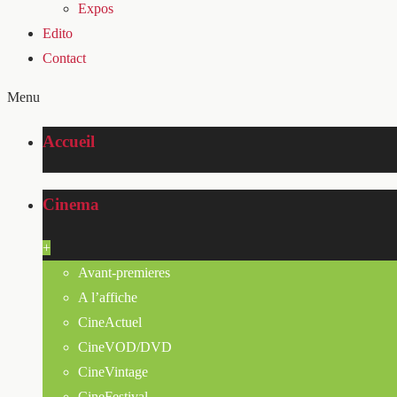
Expos
Edito
Contact
Menu
Accueil
Cinema
+
Avant-premieres
A l’affiche
CineActuel
CineVOD/DVD
CineVintage
CineFestival