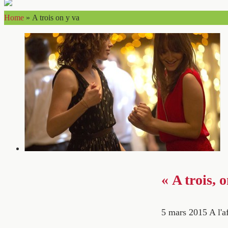
Home
»
A trois on y va
« A trois, 
5 mars 2015
A l'a