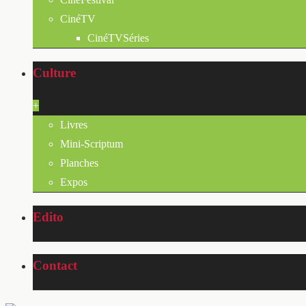
CinéTV
CinéTVSéries
Culture
+
Livres
Mini-Scriptum
Planches
Expos
Edito
Contact