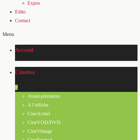
Expos
Edito
Contact
Menu
Accueil
Cinema
+
Avant-premieres
A l’affiche
CineActuel
CineVOD/DVD
CineVintage
CineFestival