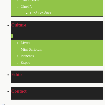
CinéTV
CinéTVSéries
Culture
+
Livres
Mini-Scriptum
Planches
Expos
Edito
Contact