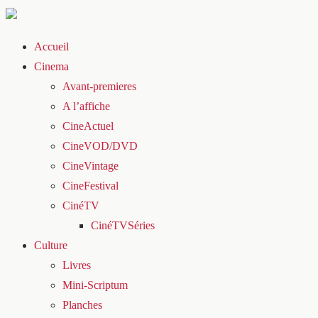
Accueil
Cinema
Avant-premieres
A l’affiche
CineActuel
CineVOD/DVD
CineVintage
CineFestival
CinéTV
CinéTVSéries
Culture
Livres
Mini-Scriptum
Planches