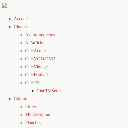
Accueil
Cinema
Avant-premieres
A l’affiche
CineActuel
CineVOD/DVD
CineVintage
CineFestival
CinéTV
CinéTVSéries
Culture
Livres
Mini-Scriptum
Planches