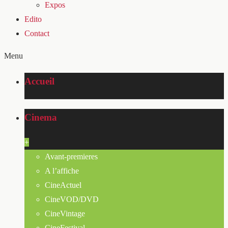
Expos
Edito
Contact
Menu
Accueil
Cinema
+
Avant-premieres
A l’affiche
CineActuel
CineVOD/DVD
CineVintage
CineFestival