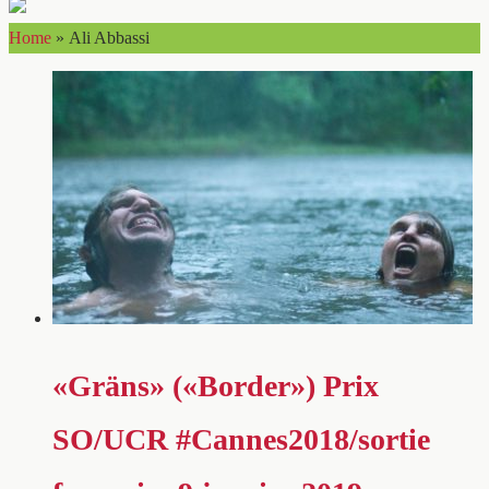
Home
»
Ali Abbassi
«Gräns» («Border») Prix
SO/UCR #Cannes2018/sortie