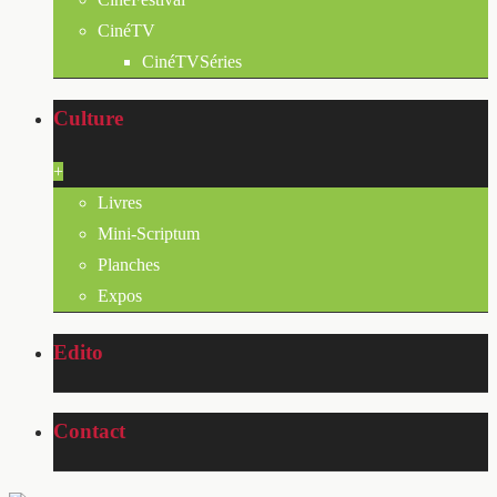
CinéTV
CinéTVSéries
Culture
+
Livres
Mini-Scriptum
Planches
Expos
Edito
Contact