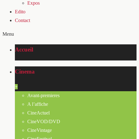
Expos
Edito
Contact
Menu
Accueil
Cinema
+
Avant-premieres
A l’affiche
CineActuel
CineVOD/DVD
CineVintage
CineFestival