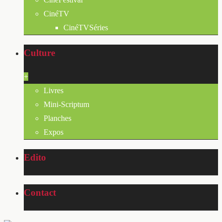
CinéTV
CinéTVSéries
Culture
+
Livres
Mini-Scriptum
Planches
Expos
Edito
Contact