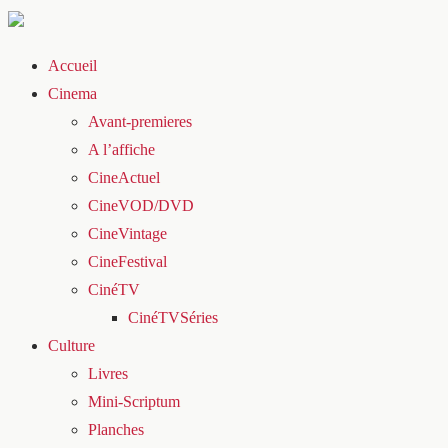
Accueil
Cinema
Avant-premieres
A l’affiche
CineActuel
CineVOD/DVD
CineVintage
CineFestival
CinéTV
CinéTVSéries
Culture
Livres
Mini-Scriptum
Planches