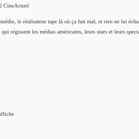
2
CineActuel
omédie, le réalisateur tape là où ça fait mal, et rien ne lui éch
s qui régissent les médias américains, leurs stars et leurs spec
affiche