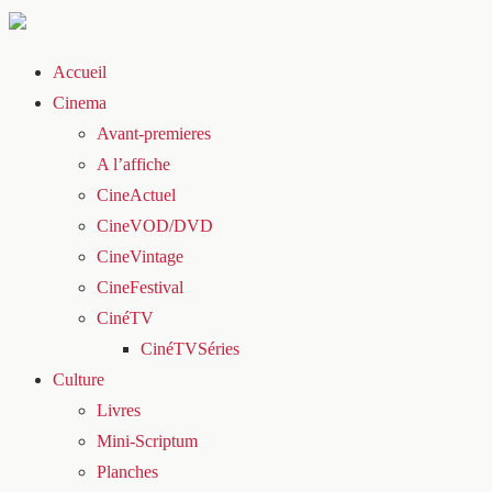
Accueil
Cinema
Avant-premieres
A l’affiche
CineActuel
CineVOD/DVD
CineVintage
CineFestival
CinéTV
CinéTVSéries
Culture
Livres
Mini-Scriptum
Planches