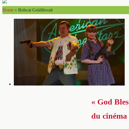
Home
»
Bobcat Goldthwait
« God Bless
du cinéma 