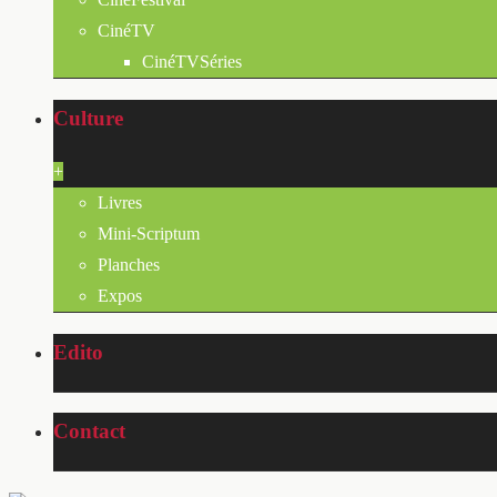
CinéTV
CinéTVSéries
Culture
+
Livres
Mini-Scriptum
Planches
Expos
Edito
Contact