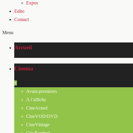
Expos
Edito
Contact
Menu
Accueil
Cinema
+
Avant-premieres
A l’affiche
CineActuel
CineVOD/DVD
CineVintage
CineFestival