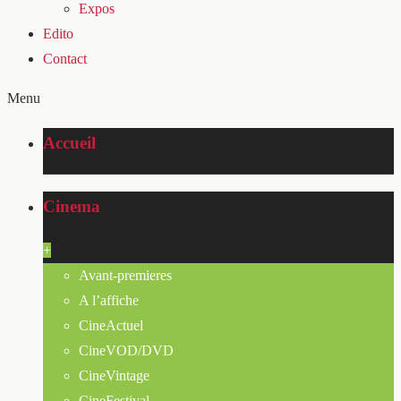
Expos
Edito
Contact
Menu
Accueil
Cinema
+
Avant-premieres
A l’affiche
CineActuel
CineVOD/DVD
CineVintage
CineFestival