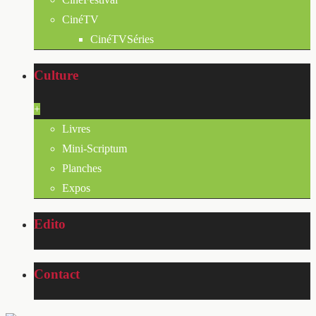
CinéTV
CinéTVSéries
Culture
+
Livres
Mini-Scriptum
Planches
Expos
Edito
Contact