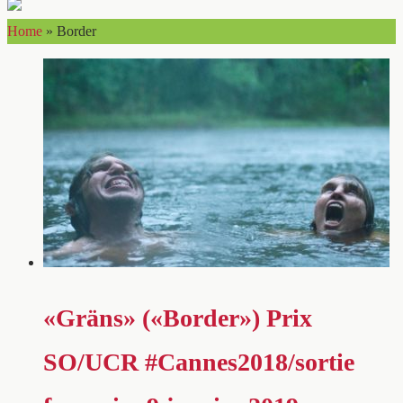
Home
»
Border
«Gräns» («Border») Prix
SO/UCR #Cannes2018/sortie