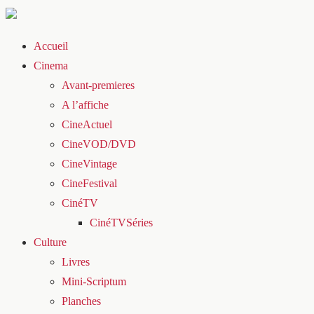
Accueil
Cinema
Avant-premieres
A l’affiche
CineActuel
CineVOD/DVD
CineVintage
CineFestival
CinéTV
CinéTVSéries
Culture
Livres
Mini-Scriptum
Planches