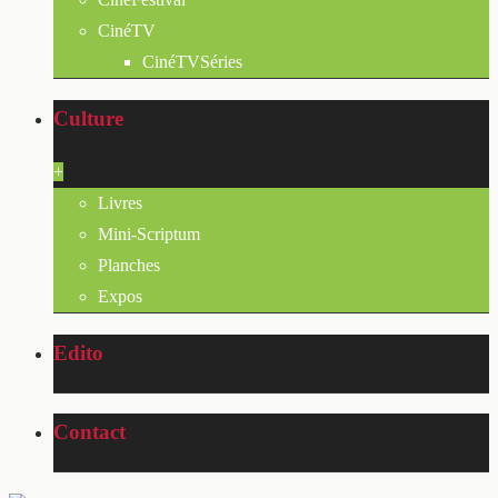
CinéTV
CinéTVSéries
Culture
+
Livres
Mini-Scriptum
Planches
Expos
Edito
Contact