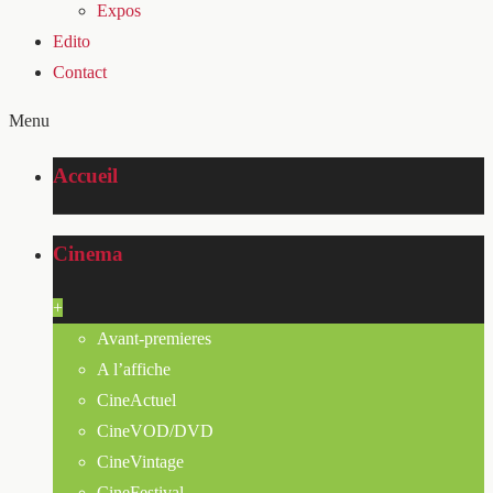
Expos
Edito
Contact
Menu
Accueil
Cinema
+
Avant-premieres
A l’affiche
CineActuel
CineVOD/DVD
CineVintage
CineFestival