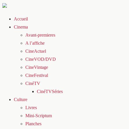
Accueil
Cinema
Avant-premieres
A l’affiche
CineActuel
CineVOD/DVD
CineVintage
CineFestival
CinéTV
CinéTVSéries
Culture
Livres
Mini-Scriptum
Planches