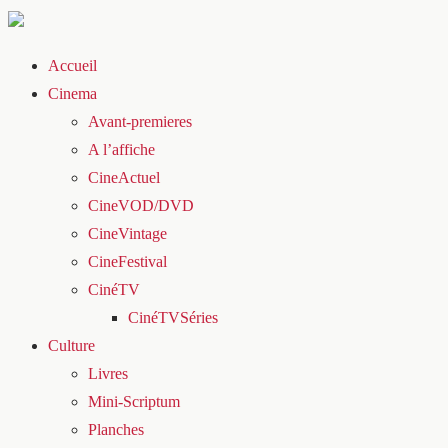
Accueil
Cinema
Avant-premieres
A l’affiche
CineActuel
CineVOD/DVD
CineVintage
CineFestival
CinéTV
CinéTVSéries
Culture
Livres
Mini-Scriptum
Planches