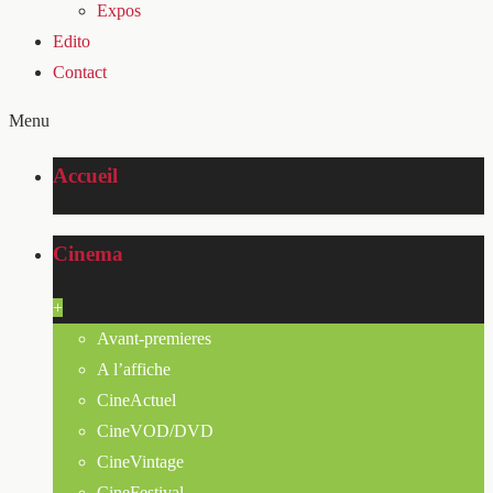
Expos
Edito
Contact
Menu
Accueil
Cinema
+
Avant-premieres
A l’affiche
CineActuel
CineVOD/DVD
CineVintage
CineFestival