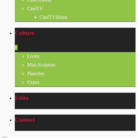
CinéTV
CinéTVSéries
Culture
+
Livres
Mini-Scriptum
Planches
Expos
Edito
Contact