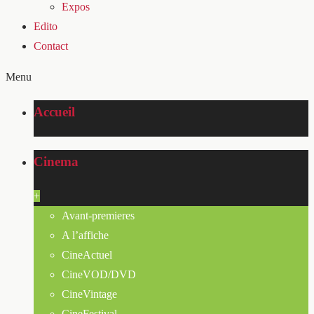
Expos
Edito
Contact
Menu
Accueil
Cinema
+
Avant-premieres
A l’affiche
CineActuel
CineVOD/DVD
CineVintage
CineFestival