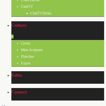
CinéTV
CinéTVSéries
Culture
+
Livres
Mini-Scriptum
Planches
Expos
Edito
Contact