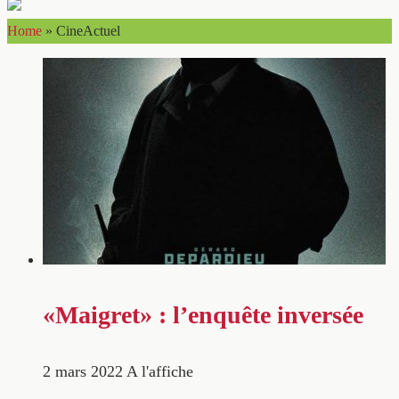
Home
»
CineActuel
«Maigret» : l’enquête inversée
2 mars 2022
A l'affiche