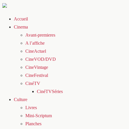
Accueil
Cinema
Avant-premieres
A l’affiche
CineActuel
CineVOD/DVD
CineVintage
CineFestival
CinéTV
CinéTVSéries
Culture
Livres
Mini-Scriptum
Planches