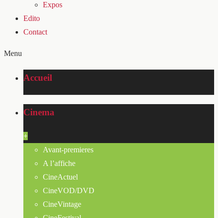
Expos
Edito
Contact
Menu
Accueil
Cinema
+
Avant-premieres
A l’affiche
CineActuel
CineVOD/DVD
CineVintage
CineFestival