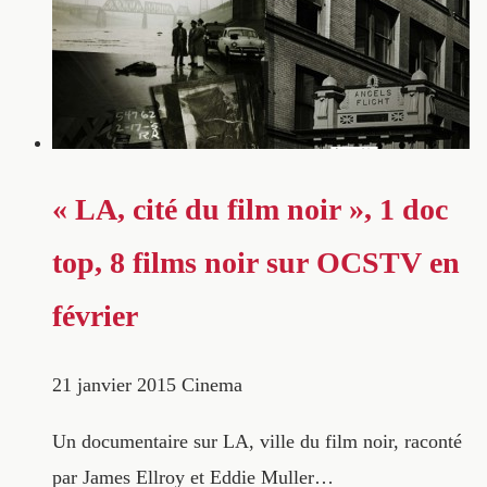
« LA, cité du film noir », 1 doc
top, 8 films noir sur OCSTV en
février
21 janvier 2015
Cinema
Un documentaire sur LA, ville du film noir, raconté
par James Ellroy et Eddie Muller…