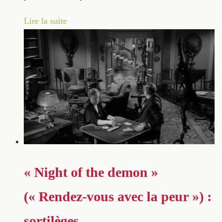
Lire la suite
« Night of the demon »
(« Rendez-vous avec la peur ») :
sortilèges