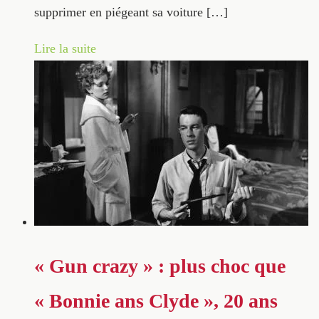
supprimer en piégeant sa voiture […]
Lire la suite
« Gun crazy » : plus choc que
« Bonnie ans Clyde », 20 ans