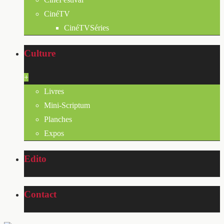
CinéTV
CinéTVSéries
Culture
+
Livres
Mini-Scriptum
Planches
Expos
Edito
Contact