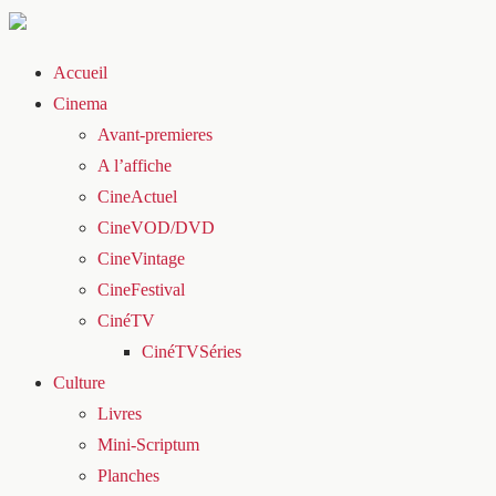
Accueil
Cinema
Avant-premieres
A l’affiche
CineActuel
CineVOD/DVD
CineVintage
CineFestival
CinéTV
CinéTVSéries
Culture
Livres
Mini-Scriptum
Planches