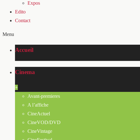
Expos
Edito
Contact
Menu
Accueil
Cinema
+
Avant-premieres
A l’affiche
CineActuel
CineVOD/DVD
CineVintage
CineFestival