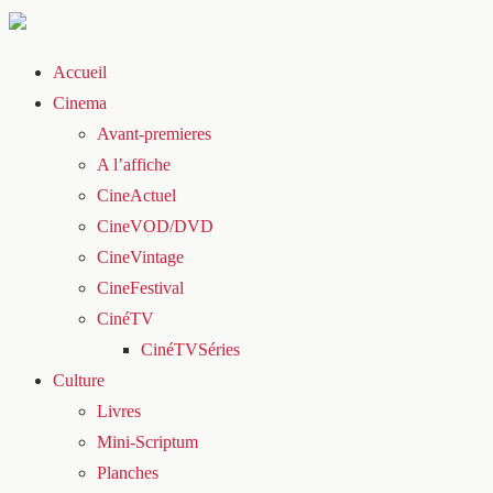
Accueil
Cinema
Avant-premieres
A l’affiche
CineActuel
CineVOD/DVD
CineVintage
CineFestival
CinéTV
CinéTVSéries
Culture
Livres
Mini-Scriptum
Planches