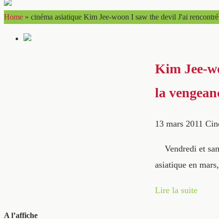
Home
»
cinéma asiatique Kim Jee-woon I saw the devil J'ai rencontré 
Kim Jee-woo
la vengeanc
13 mars 2011
Cin
Vendredi et samedi
asiatique en mars
Lire la suite
A l’affiche