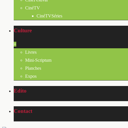
CinéTV
CinéTVSéries
Culture
+
Livres
Mini-Scriptum
Planches
Expos
Edito
Contact