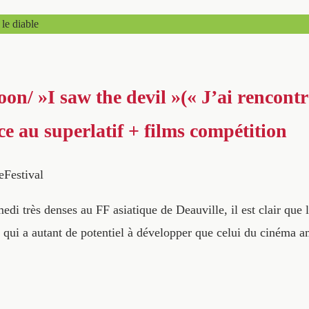
le diable
n/ »I saw the devil »(« J’ai rencontré
e au superlatif + films compétition
eFestival
 très denses au FF asiatique de Deauville, il est clair que l
, qui a autant de potentiel à développer que celui du cinéma 