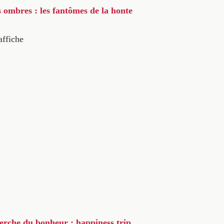
s ombres : les fantômes de la honte
affiche
herche du bonheur : happiness trip