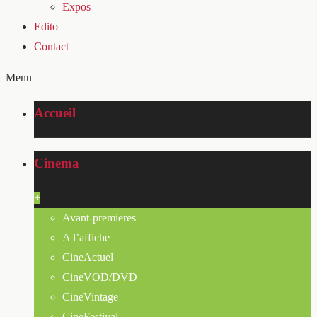
Expos
Edito
Contact
Menu
Accueil
Cinema
+
Avant-premieres
A l’affiche
CineActuel
CineVOD/DVD
CineVintage
CineFestival