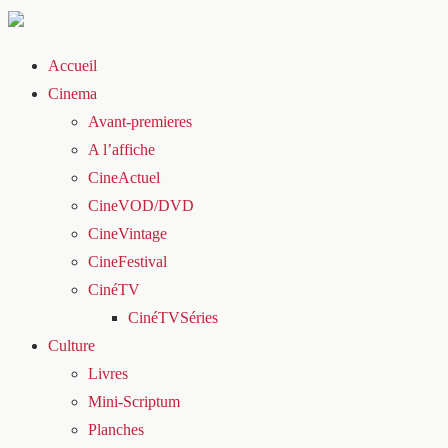
Accueil
Cinema
Avant-premieres
A l’affiche
CineActuel
CineVOD/DVD
CineVintage
CineFestival
CinéTV
CinéTVSéries
Culture
Livres
Mini-Scriptum
Planches