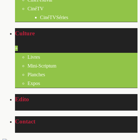
CinéTV
CinéTVSéries
Culture
+
Livres
Mini-Scriptum
Planches
Expos
Edito
Contact