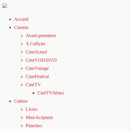
Accueil
Cinema
Avant-premieres
A l’affiche
CineActuel
CineVOD/DVD
CineVintage
CineFestival
CinéTV
CinéTVSéries
Culture
Livres
Mini-Scriptum
Planches