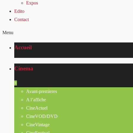
Expos
Edito
Contact
Menu
Accueil
Cinema
+
Avant-premieres
A l’affiche
CineActuel
CineVOD/DVD
CineVintage
CineFestival