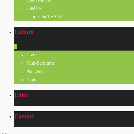
CinéTV
CinéTVSéries
Culture
+
Livres
Mini-Scriptum
Planches
Expos
Edito
Contact