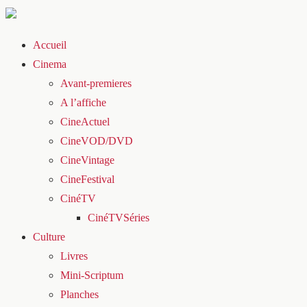
Accueil
Cinema
Avant-premieres
A l’affiche
CineActuel
CineVOD/DVD
CineVintage
CineFestival
CinéTV
CinéTVSéries
Culture
Livres
Mini-Scriptum
Planches