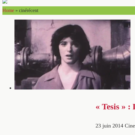
Home
»
cinérécent
« Tesis » :
23 juin 2014
Cine