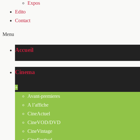
Expos
Edito
Contact
Menu
Accueil
Cinema
+
Avant-premieres
A l’affiche
CineActuel
CineVOD/DVD
CineVintage
CineFestival