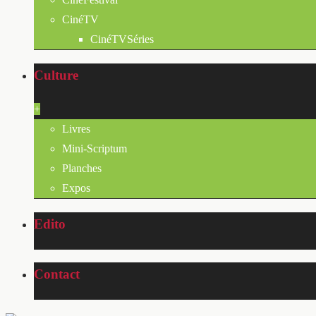
CinéTV
CinéTVSéries
Culture
+
Livres
Mini-Scriptum
Planches
Expos
Edito
Contact