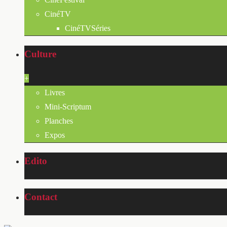
CinéTV
CinéTVSéries
Culture
+
Livres
Mini-Scriptum
Planches
Expos
Edito
Contact