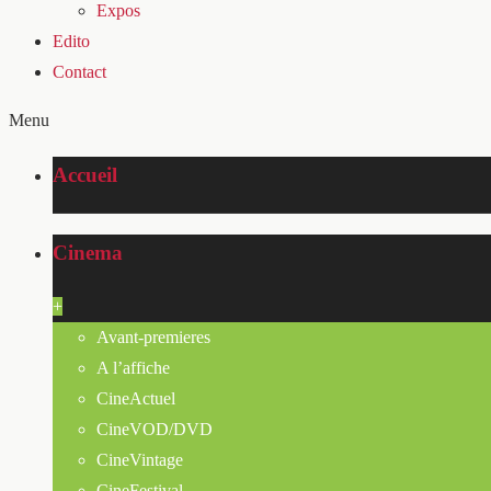
Expos
Edito
Contact
Menu
Accueil
Cinema
+
Avant-premieres
A l’affiche
CineActuel
CineVOD/DVD
CineVintage
CineFestival