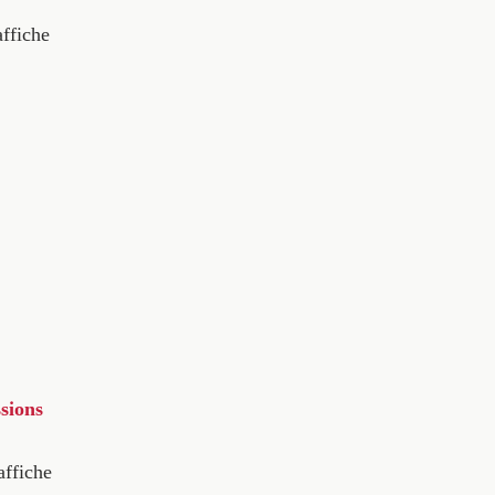
affiche
sions
affiche