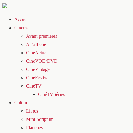
Accueil
Cinema
Avant-premieres
A l’affiche
CineActuel
CineVOD/DVD
CineVintage
CineFestival
CinéTV
CinéTVSéries
Culture
Livres
Mini-Scriptum
Planches