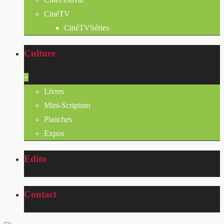
CinéTV
CinéTVSéries
Culture
+
Livres
Mini-Scriptum
Planches
Expos
Edito
Contact