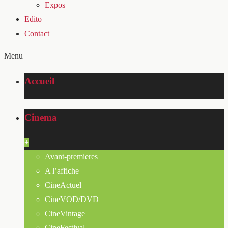
Expos
Edito
Contact
Menu
Accueil
Cinema
+
Avant-premieres
A l’affiche
CineActuel
CineVOD/DVD
CineVintage
CineFestival