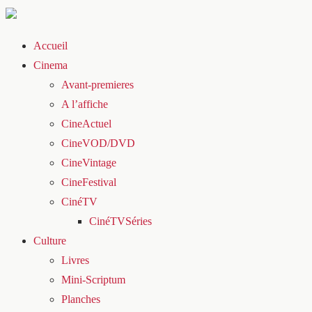
Accueil
Cinema
Avant-premieres
A l’affiche
CineActuel
CineVOD/DVD
CineVintage
CineFestival
CinéTV
CinéTVSéries
Culture
Livres
Mini-Scriptum
Planches